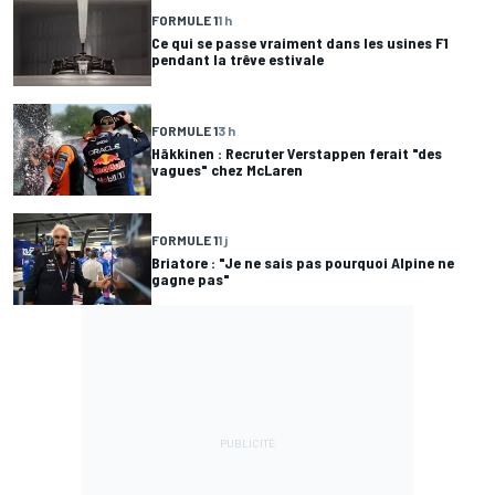
FORMULE 1
1 h
Ce qui se passe vraiment dans les usines F1
pendant la trêve estivale
FORMULE 1
3 h
Häkkinen : Recruter Verstappen ferait "des
vagues" chez McLaren
FORMULE 1
1 j
Briatore : "Je ne sais pas pourquoi Alpine ne
gagne pas"