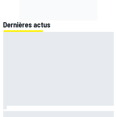
Dernières actus
Le Rallye de Finlande était-il trop rapide ? Les pilotes WRC