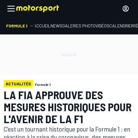
FORMULE 1
ACCUEIL
NEWS
GALERIES PHOTO
VIDÉOS
CALENDRIER
R
ACTUALITÉS
Formule 1
LA FIA APPROUVE DES
MESURES HISTORIQUES POUR
L'AVENIR DE LA F1
C'est un tournant historique pour la Formule 1 : en
réaction à la crise du coronavirus, des mesures