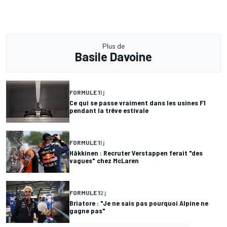
Plus de
Basile Davoine
FORMULE 1
1 j
Ce qui se passe vraiment dans les usines F1
pendant la trêve estivale
FORMULE 1
1 j
Häkkinen : Recruter Verstappen ferait "des
vagues" chez McLaren
FORMULE 1
2 j
Briatore : "Je ne sais pas pourquoi Alpine ne
gagne pas"