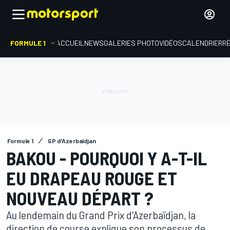
FORMULE 1
ACCUEIL
NEWS
GALERIES PHOTO
VIDÉOS
CALENDRIER
R
Formule 1
GP d'Azerbaïdjan
BAKOU - POURQUOI Y A-T-IL
EU DRAPEAU ROUGE ET
NOUVEAU DÉPART ?
Au lendemain du Grand Prix d'Azerbaïdjan, la
direction de course explique son processus de