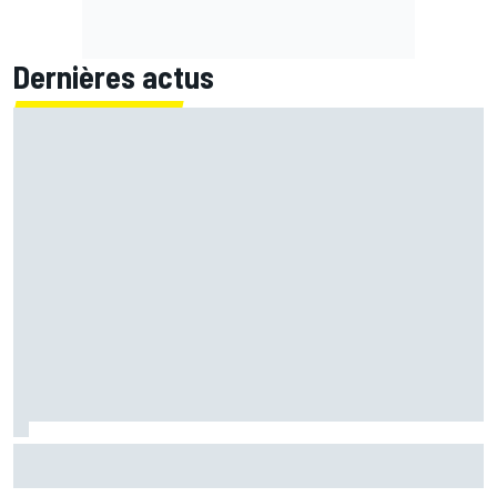
Dernières actus
Zarco "heureux" de retrouver une moto mais contraint de
rester prudent