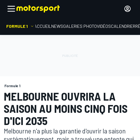
FORMULE 1
ACCUEIL
NEWS
GALERIES PHOTO
VIDÉOS
CALENDRIER
R
Formule 1
MELBOURNE OUVRIRA LA
SAISON AU MOINS CINQ FOIS
D'ICI 2035
Melbourne n'a plus la garantie d'ouvrir la saison
systématiquement, mais a trouvé une entente qui