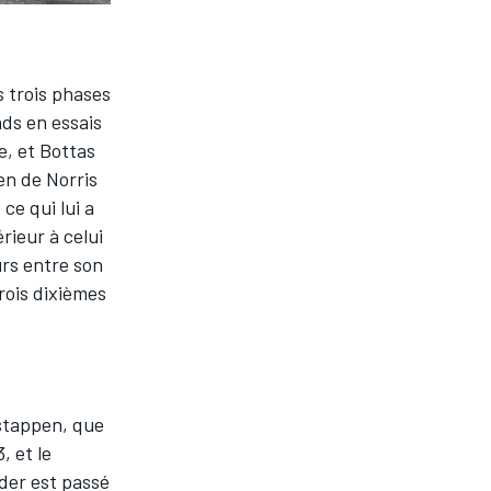
s trois phases
nds en essais
le, et Bottas
en de Norris
ce qui lui a
rieur à celui
urs entre son
rois dixièmes
rstappen, que
, et le
der est passé