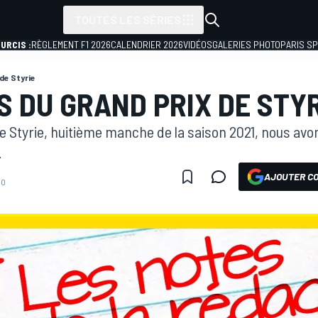
TOUTES LES SÉRIES
URCIS :
RÈGLEMENT F1 2026
CALENDRIER 2026
VIDÉOS
GALERIES PHOTO
PARIS S
de Styrie
S DU GRAND PRIX DE STYR
e Styrie, huitième manche de la saison 2021, nous avon
.
AJOUTER CO
30