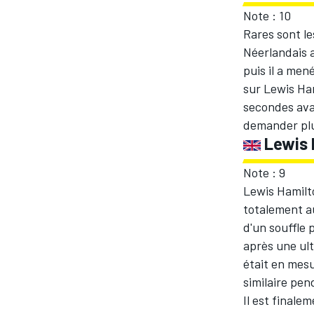
Note : 10
Rares sont l
WRC
Néerlandais a
puis il a men
sur Lewis Ham
secondes avan
demander plus
Lewis 
Note : 9
Lewis Hamilt
totalement au
d'un souffle 
après une ul
WEC
était en mes
similaire pen
Il est finale