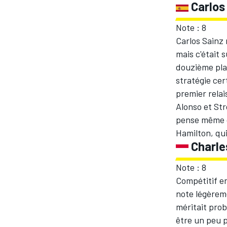
Carlos
Note : 8
Carlos Sainz 
mais c'était 
douzième plac
stratégie cer
premier relai
Alonso et Stro
pense même qu
Hamilton, qui
Charle
Note : 8
Compétitif en
note légèreme
méritait prob
être un peu p