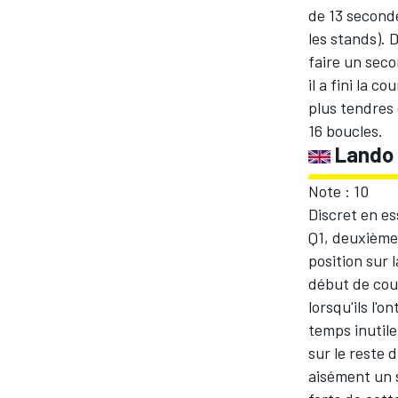
de 13 second
les stands). 
faire un seco
il a fini la
plus tendres 
AUTRES CHAMPIONNATS
16 boucles.
Lando 
Note : 10
Discret en es
Q1, deuxième 
position sur 
début de cour
lorsqu'ils l'o
temps inutile
sur le reste 
aisément un 