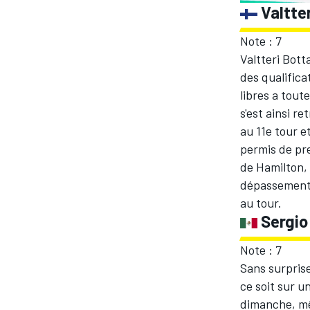
Valtte
Note : 7
Valtteri Bott
des qualifica
libres a toute
s'est ainsi r
au 11e tour e
permis de pre
de Hamilton, 
dépassement s
au tour.
Sergio
Note : 7
Sans surprise
ce soit sur u
dimanche, mêm