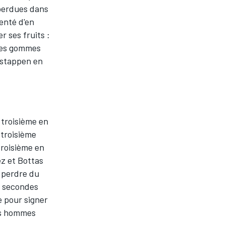
 perdues dans
tenté d'en
r ses fruits :
 ces gommes
erstappen en
: troisième en
 troisième
 troisième en
ez et Bottas
t perdre du
5 secondes
ve pour signer
des hommes