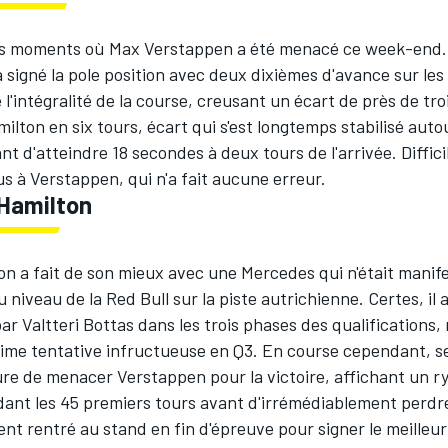
es moments où Max Verstappen a été menacé ce week-end.
 signé la pole position avec deux dixièmes d'avance sur le
é l'intégralité de la course, creusant un écart de près de tr
ilton en six tours, écart qui s'est longtemps stabilisé auto
t d'atteindre 18 secondes à deux tours de l'arrivée. Diffici
 à Verstappen, qui n'a fait aucune erreur.
Hamilton
on a fait de son mieux avec une Mercedes qui n'était mani
 niveau de la Red Bull sur la piste autrichienne. Certes, il
par Valtteri Bottas dans les trois phases des qualification
time tentative infructueuse en Q3. En course cependant, s
ure de menacer Verstappen pour la victoire, affichant un r
dant les 45 premiers tours avant d'irrémédiablement perdre
ment rentré au stand en fin d'épreuve pour signer le meilleur