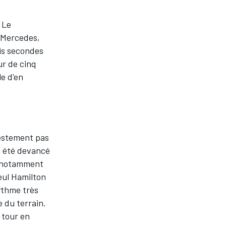
 Le
s Mercedes,
ois secondes
ur de cinq
le d'en
festement pas
 a été devancé
s, notamment
eul Hamilton
ythme très
 du terrain.
 tour en