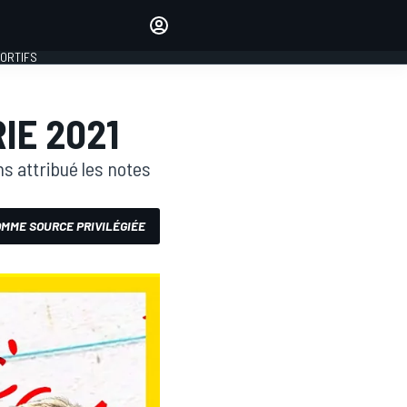
préférés
Donnez votre avis en
commentant les articles
PORTIFS
SE CONNECTER
IE 2021
ÉDITION
FRANCE
s attribué les notes
MME SOURCE PRIVILÉGIÉE