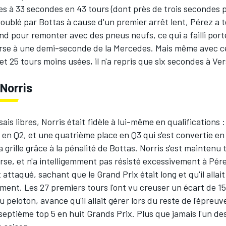
es à 33 secondes en 43 tours (dont près de trois secondes
Doublé par Bottas à cause d'un premier arrêt lent, Pérez a 
nd pour remonter avec des pneus neufs, ce qui a failli porte
 course à une demi-seconde de la Mercedes. Mais même avec
et 25 tours moins usées, il n'a repris que six secondes à V
Norris
sais libres, Norris était fidèle à lui-même en qualifications 
en Q2, et une quatrième place en Q3 qui s'est convertie en
la grille grâce à la pénalité de Bottas. Norris s'est maintenu
se, et n'a intelligemment pas résisté excessivement à Pér
nt attaqué, sachant que le Grand Prix était long et qu'il allai
ment. Les 27 premiers tours l'ont vu creuser un écart de 1
du peloton, avance qu'il allait gérer lors du reste de l'épreu
septième top 5 en huit Grands Prix. Plus que jamais l'un 