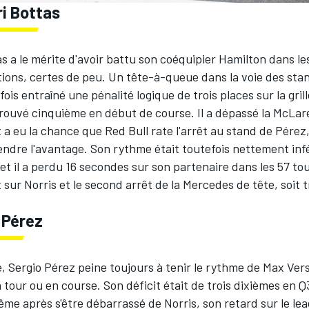
ri Bottas
as a le mérite d'avoir battu son coéquipier Hamilton dans le
tions, certes de peu. Un tête-à-queue dans la voie des sta
fois entraîné une pénalité logique de trois places sur la gril
etrouvé cinquième en début de course. Il a dépassé la McLar
t a eu la chance que Red Bull rate l'arrêt au stand de Pérez, 
ndre l'avantage. Son rythme était toutefois nettement infé
et il a perdu 16 secondes sur son partenaire dans les 57 to
ur Norris et le second arrêt de la Mercedes de tête, soit t
 Pérez
, Sergio Pérez peine toujours à tenir le rythme de Max Ve
n tour ou en course. Son déficit était de trois dixièmes en Q3
e après s'être débarrassé de Norris, son retard sur le lea