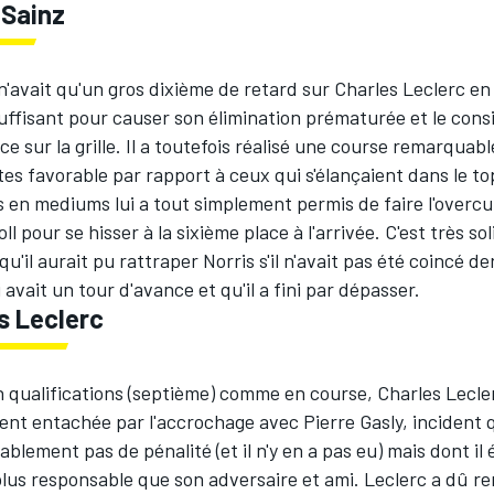
 Sainz
n'avait qu'un gros dixième de retard sur Charles Leclerc en
suffisant pour causer son élimination prématurée et le consi
e sur la grille. Il a toutefois réalisé une course remarquab
tes favorable par rapport à ceux qui s'élançaient dans le to
s en mediums lui a tout simplement permis de faire l'overc
ll pour se hisser à la sixième place à l'arrivée. C'est très soli
'il aurait pu rattraper Norris s'il n'avait pas été coincé d
 avait un tour d'avance et qu'il a fini par dépasser.
s Leclerc
 qualifications (septième) comme en course, Charles Lecler
nt entachée par l'accrochage avec Pierre Gasly, incident 
ablement pas de pénalité (et il n'y en a pas eu) mais dont il 
lus responsable que son adversaire et ami. Leclerc a dû re