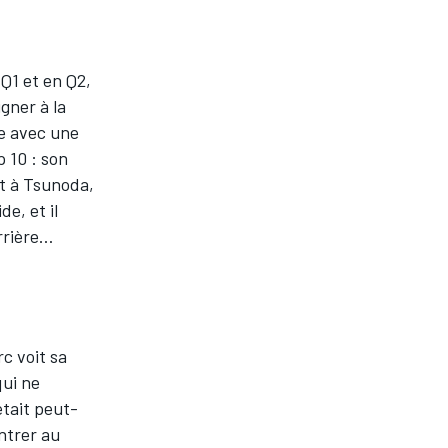
 Q1 et en Q2,
gner à la
le avec une
p 10 : son
ut à Tsunoda,
de, et il
errière…
c voit sa
qui ne
était peut-
ntrer au