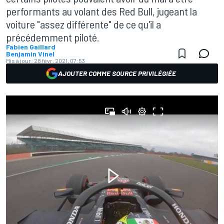
performants au volant des Red Bull, jugeant la
voiture "assez différente" de ce qu'il a
précédemment piloté.
Fabien Gaillard
Benjamin Vinel
Mis à jour:
28 févr. 2021, 07:53
AJOUTER COMME SOURCE PRIVILÉGIÉE