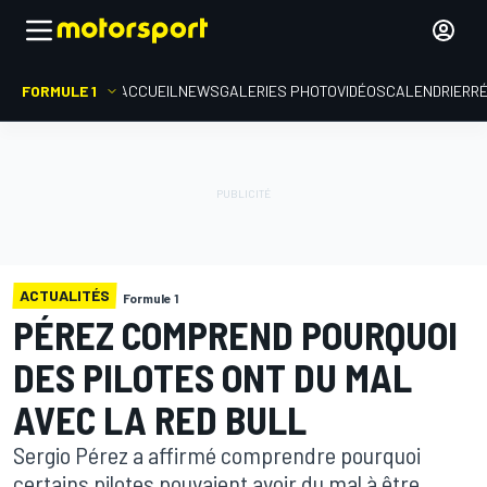
FORMULE 1
ACCUEIL
NEWS
GALERIES PHOTO
VIDÉOS
CALENDRIER
R
ACTUALITÉS
Formule 1
PÉREZ COMPREND POURQUOI
DES PILOTES ONT DU MAL
AVEC LA RED BULL
Sergio Pérez a affirmé comprendre pourquoi
certains pilotes pouvaient avoir du mal à être