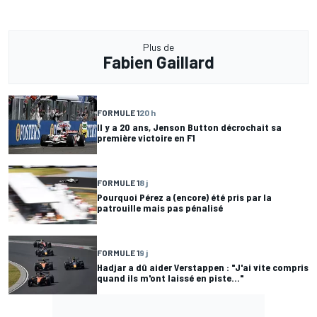
Plus de
Fabien Gaillard
FORMULE 1
20 h
Il y a 20 ans, Jenson Button décrochait sa
première victoire en F1
FORMULE 1
8 j
Pourquoi Pérez a (encore) été pris par la
patrouille mais pas pénalisé
FORMULE 1
9 j
Hadjar a dû aider Verstappen : "J'ai vite compris
quand ils m'ont laissé en piste..."