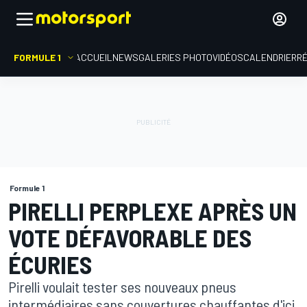
FORMULE 1
ACCUEIL
NEWS
GALERIES PHOTO
VIDÉOS
CALENDRIER
R
Formule 1
PIRELLI PERPLEXE APRÈS UN
VOTE DÉFAVORABLE DES
ÉCURIES
Pirelli voulait tester ses nouveaux pneus
intermédiaires sans couvertures chauffantes d'ici