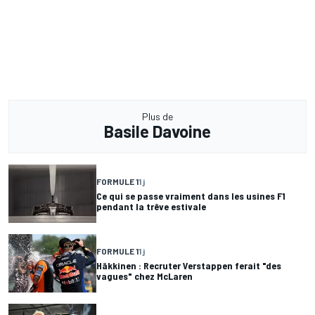
Plus de
Basile Davoine
FORMULE 1
1 j
Ce qui se passe vraiment dans les usines F1
pendant la trêve estivale
FORMULE 1
1 j
Häkkinen : Recruter Verstappen ferait "des
vagues" chez McLaren