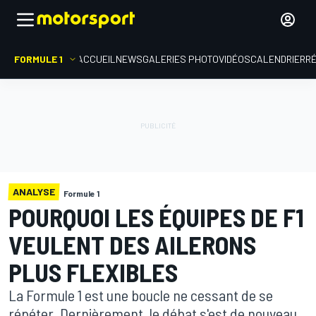
FORMULE 1
ACCUEIL
NEWS
GALERIES PHOTO
VIDÉOS
CALENDRIER
R
ANALYSE
Formule 1
POURQUOI LES ÉQUIPES DE F1
VEULENT DES AILERONS
PLUS FLEXIBLES
La Formule 1 est une boucle ne cessant de se
répéter. Dernièrement, le débat s'est de nouveau