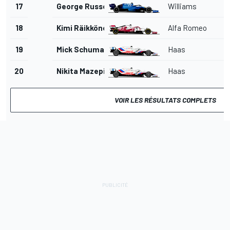
17
George Russell
Williams
18
Kimi Räikkönen
Alfa Romeo
19
Mick Schumacher
Haas
20
Nikita Mazepin
Haas
VOIR LES RÉSULTATS COMPLETS