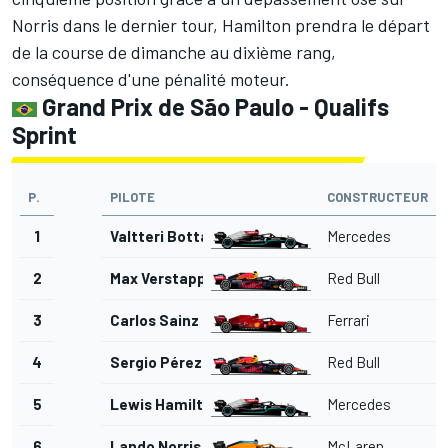
Norris dans le dernier tour, Hamilton prendra le départ
de la course de dimanche au dixième rang,
conséquence d'une pénalité moteur
.
Grand Prix de São Paulo - Qualifs
Sprint
P.
PILOTE
CONSTRUCTEUR
1
Valtteri Bottas
Mercedes
2
Max Verstappen
Red Bull
3
Carlos Sainz Jr.
Ferrari
4
Sergio Pérez
Red Bull
5
Lewis Hamilton
Mercedes
6
Lando Norris
McLaren