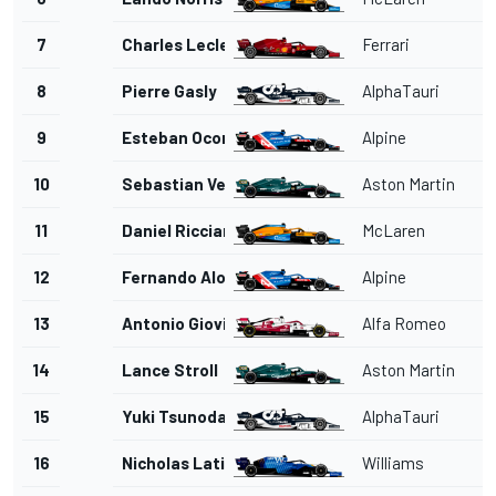
7
Charles Leclerc
Ferrari
8
Pierre Gasly
AlphaTauri
9
Esteban Ocon
Alpine
10
Sebastian Vettel
Aston Martin
11
Daniel Ricciardo
McLaren
12
Fernando Alonso
Alpine
13
Antonio Giovinazzi
Alfa Romeo
14
Lance Stroll
Aston Martin
15
Yuki Tsunoda
AlphaTauri
16
Nicholas Latifi
Williams