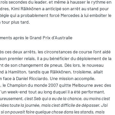
trois secondes du leader, et même à hausser le rythme en
ndres,
Kimi Räikkönen
a anticipé son arrêt au stand pour
égie qui a probablement forcé Mercedes à lui emboîter le
 tour plus tard.
ents après le Grand Prix d'Australie
ès ces deux arrêts, les circonstances de course l'ont aidé
son premier relais, il a pu bénéficier du déploiement de la
ent de son changement de pneus. Dès lors, le nouveau
and à Hamilton, tandis que Räikkönen, troisième, allait
m face à
Daniel Ricciardo
. Une mission accomplie.
s, le Champion du monde 2007 quitte Melbourne avec des
d'un week-end tout au long duquel il a été performant.
ureusement, c'est Seb qui a eu de la chance, au moins c'est
es toute la journée, mais c'est difficile de dépasser. J'ai
oir si on pouvait faire quelque chose dans les stands, mais