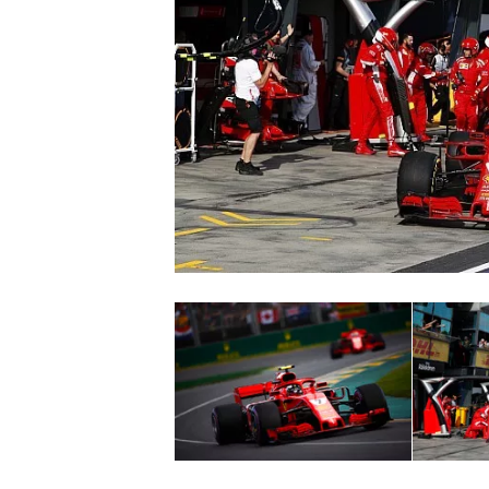
WRC
WEC