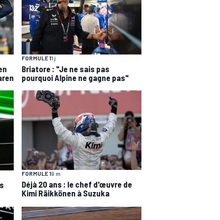
FORMULE 1
1 j
en
Briatore : "Je ne sais pas
aren
pourquoi Alpine ne gagne pas"
FORMULE 1
9 m
Déjà 20 ans : le chef d'œuvre de
es
Kimi Räikkönen à Suzuka