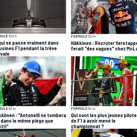
ULE 1
20 h
FORMULE 1
21 h
qui se passe vraiment dans
Häkkinen : Recruter Verstapp
 usines F1 pendant la trêve
ferait "des vagues" chez McL
ivale
ULE 1
2 m
FORMULE 1
4 m
kkönen : "Antonelli ne tombera
Qui sont les plus jeunes pilot
 dans le même piège que
de F1 à avoir mené le
tri"
championnat ?