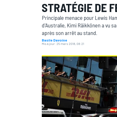
STRATÉGIE DE F
Principale menace pour Lewis Hami
d'Australie, Kimi Räikkönen a vu
après son arrêt au stand.
Basile Davoine
MOTOGP
Mis à jour:
25 mars 2018, 08:21