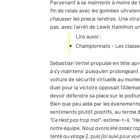
Parvenant à se maintenir à moins de 
fin de relais avec les gommes ultrate
chausser les pneus tendres. Une strat
pas, avec l'arrêt de
Lewis Hamilton
un
Lire aussi :
Championnats - Les classem
Sebastian Vettel
propulsé en tête apr
à s'y maintenir puisqu'en prolongeant 
voiture de sécurité virtuelle au mom
duel pour la victoire opposait l'Allem
devoir défendre sa place sur le podiu
Bien que peu aidé par les événement
sentiments plutôt positifs, au terme 
"Ce n'est pas trop mal"
, estime-t-il.
"He
notre équipe. Nous avons été assez rapid
tenté au virage 2, puis j'ai suivi pour v