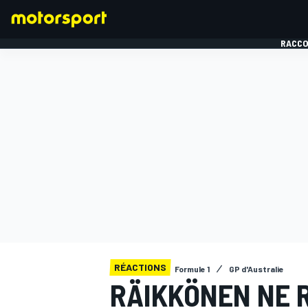
RACCO
FORMULE 1
RÉACTIONS
Formule 1
GP d'Australie
RÄIKKÖNEN NE 