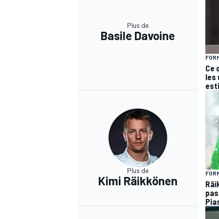
Plus de
Basile Davoine
FORM
Ce 
les
est
Plus de
FORM
Kimi Räikkönen
Räi
pas
Pias