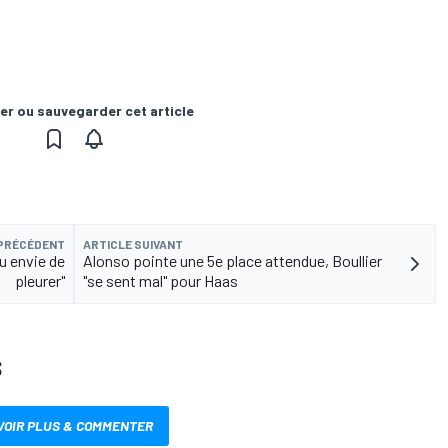
er ou sauvegarder cet article
 PRÉCÉDENT
ARTICLE SUIVANT
u envie de
Alonso pointe une 5e place attendue, Boullier
pleurer"
"se sent mal" pour Haas
S
VOIR PLUS & COMMENTER