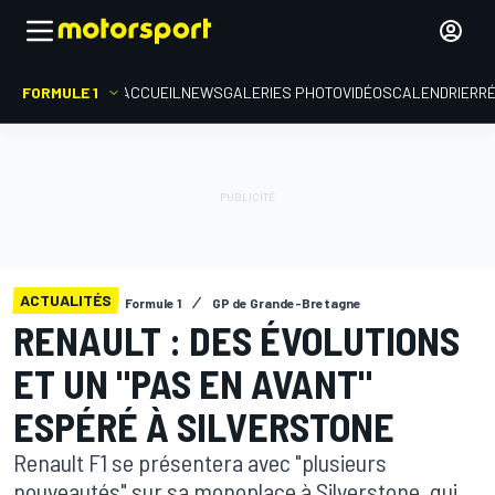
FORMULE 1
ACCUEIL
NEWS
GALERIES PHOTO
VIDÉOS
CALENDRIER
R
ACTUALITÉS
Formule 1
GP de Grande-Bretagne
RENAULT : DES ÉVOLUTIONS
ET UN "PAS EN AVANT"
ESPÉRÉ À SILVERSTONE
Renault F1 se présentera avec "plusieurs
nouveautés" sur sa monoplace à Silverstone, qui