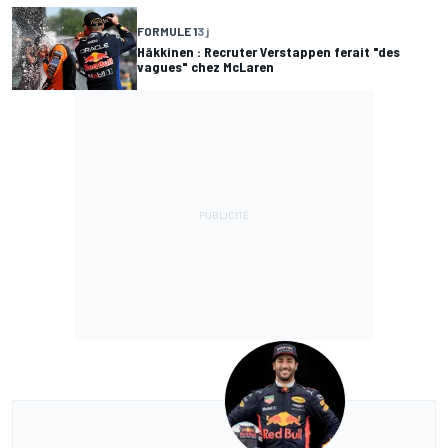
FORMULE 1
3 j
Häkkinen : Recruter Verstappen ferait "des
vagues" chez McLaren