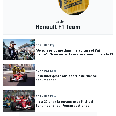
Plus de
Renault F1 Team
FORMULE 1
7 j
"Je suis retourné dans ma voiture et j'ai
pleuré" : Ocon revient sur son année loin de la F1
FORMULE 1
2 m
Le dernier geste antisportif de Michael
Schumacher
FORMULE 1
3 m
Il y a 20 ans : la revanche de Michael
Schumacher sur Fernando Alonso