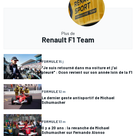
Plus de
Renault F1 Team
FORMULE 1
5 j
"Je suis retourné dans ma voiture et j'ai
pleuré" : Ocon revient sur son année loin de la F1
FORMULE 1
2 m
Le dernier geste antisportif de Michael
Schumacher
FORMULE 1
3 m
Il y a 20 ans : la revanche de Michael
Schumacher sur Fernando Alonso