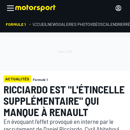
FORMULE 1
ACCUEIL
NEWS
GALERIES PHOTO
VIDÉOS
CALENDRIER
R
ACTUALITÉS
Formule 1
RICCIARDO EST "L'ÉTINCELLE
SUPPLÉMENTAIRE" QUI
MANQUE À RENAULT
En évoquant l'effet provoqué en interne par le
recrutement de Daniel Ricciardo, Cyril Abiteboul