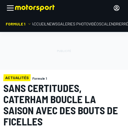
FORMULE 1
ACCUEIL
NEWS
GALERIES PHOTO
VIDÉOS
CALENDRIER
R
ACTUALITÉS
Formule 1
SANS CERTITUDES,
CATERHAM BOUCLE LA
SAISON AVEC DES BOUTS DE
FICELLES