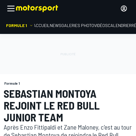
FORMULE 1
ACCUEIL
NEWS
GALERIES PHOTO
VIDÉOS
CALENDRIER
R
Formule 1
SEBASTIAN MONTOYA
REJOINT LE RED BULL
JUNIOR TEAM
Après Enzo Fittipaldi et Zane Maloney, c'est au tour
de Sebastian Montoya de rejoindre le Red Bull