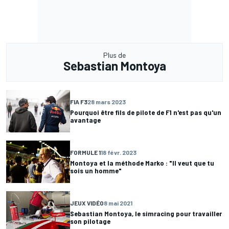
Plus de
Sebastian Montoya
FIA F3
28 mars 2023
Pourquoi être fils de pilote de F1 n'est pas qu'un
avantage
FORMULE 1
18 févr. 2023
Montoya et la méthode Marko : "Il veut que tu
sois un homme"
JEUX VIDÉO
8 mai 2021
Sebastian Montoya, le simracing pour travailler
son pilotage