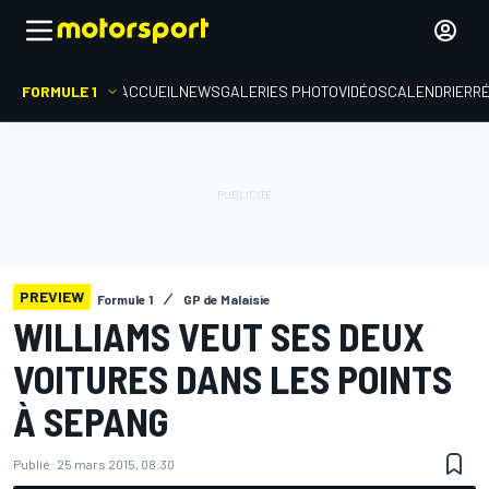
FORMULE 1
ACCUEIL
NEWS
GALERIES PHOTO
VIDÉOS
CALENDRIER
R
PREVIEW
Formule 1
GP de Malaisie
WILLIAMS VEUT SES DEUX
VOITURES DANS LES POINTS
À SEPANG
Publié:
25 mars 2015, 08:30