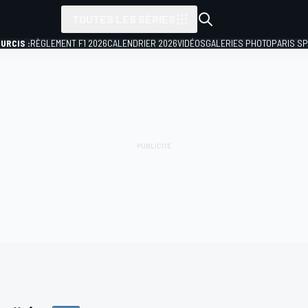
TOUTES LES SÉRIES
URCIS :
RÈGLEMENT F1 2026
CALENDRIER 2026
VIDÉOS
GALERIES PHOTO
PARIS S