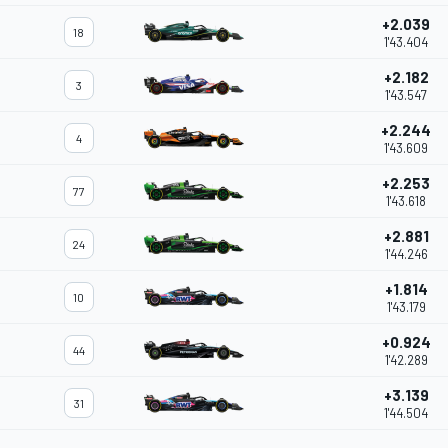
+2.039
18
1'43.404
+2.182
3
1'43.547
+2.244
4
1'43.609
+2.253
77
1'43.618
+2.881
24
1'44.246
+1.814
10
1'43.179
+0.924
44
1'42.289
+3.139
31
1'44.504