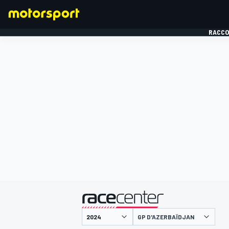
RACCO
FORMULE 1
présenté par
GP D'AZERBAÏDJAN