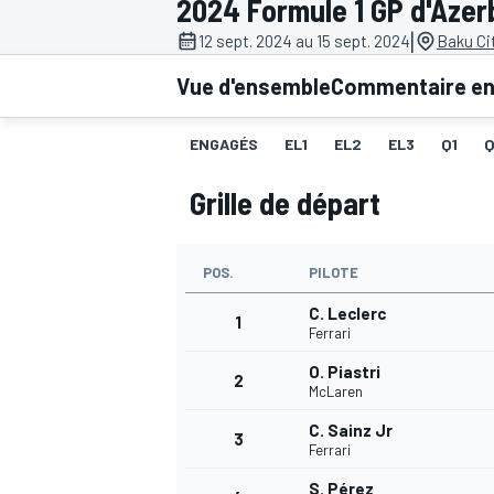
2024 Formule 1 GP d'Azer
|
12 sept. 2024 au 15 sept. 2024
Baku Cit
Vue d'ensemble
Commentaire en 
ENGAGÉS
EL1
EL2
EL3
Q1
MOTOGP
Grille de départ
POS.
PILOTE
C. Leclerc
1
Ferrari
O. Piastri
2
McLaren
C. Sainz Jr
3
Ferrari
S. Pérez