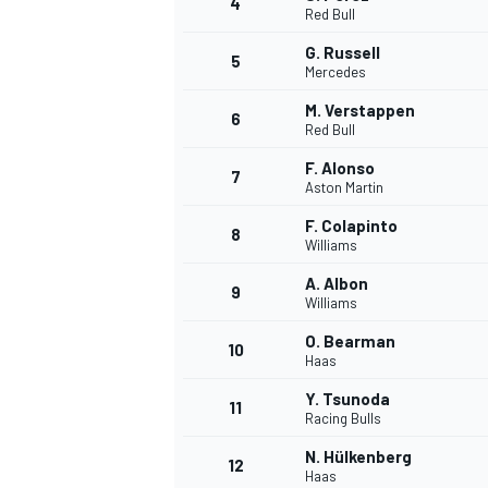
4
Red Bull
G. Russell
5
WRC
Mercedes
M. Verstappen
6
Red Bull
F. Alonso
7
Aston Martin
F. Colapinto
8
Williams
A. Albon
9
Williams
O. Bearman
10
Haas
WEC
Y. Tsunoda
11
Racing Bulls
N. Hülkenberg
12
Haas