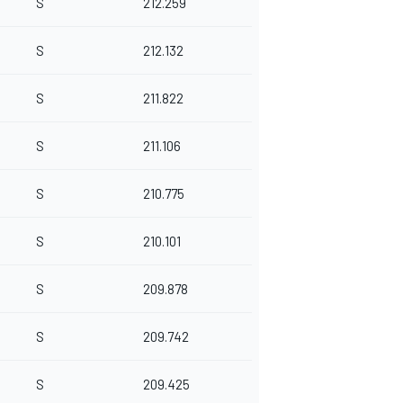
S
212.259
S
212.132
S
211.822
S
211.106
S
210.775
S
210.101
S
209.878
S
209.742
S
209.425