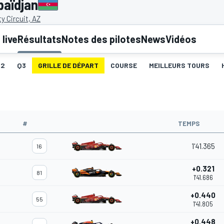
baïdjan
y Circuit, AZ
live
Résultats
Notes des pilotes
News
Vidéos
Q2
Q3
GRILLE DE DÉPART
COURSE
MEILLEURS TOURS
#
TEMPS
1'41.365
16
+0.321
81
1'41.686
+0.440
55
1'41.805
+0.448