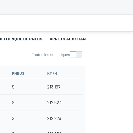
HISTORIQUE DE PNEUS
ARRÊTS AUX STANDS
Toutes les statistiques
PNEUS
KM/H
S
213.197
S
212.524
S
212.276