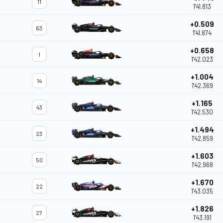
11
1'41.813
+0.509
63
1'41.874
+0.658
1
1'42.023
+1.004
14
1'42.369
+1.165
43
1'42.530
+1.494
23
1'42.859
+1.603
50
1'42.968
+1.670
22
1'43.035
+1.826
27
1'43.191