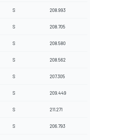
S
208.993
S
208.705
S
208.580
S
208.562
S
207.305
S
209.449
S
211.271
S
206.793