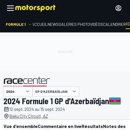
R
FORMULE 1
ACCUEIL
NEWS
GALERIES PHOTO
VIDÉOS
CALENDRIER
GP D'AZERBAÏDJAN
présenté par
2024 Formule 1 GP d'Azerbaïdjan
12 sept. 2024 au 15 sept. 2024
Baku City Circuit, AZ
Vue d'ensemble
Commentaire en live
Résultats
Notes des p