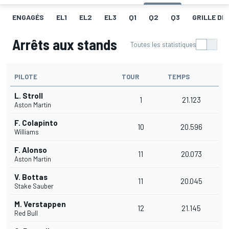
ENGAGÉS
EL1
EL2
EL3
Q1
Q2
Q3
GRILLE DE
Arrêts aux stands
Toutes les statistiques
PILOTE
TOUR
TEMPS
L. Stroll
1
21.123
Aston Martin
F. Colapinto
10
20.596
Williams
F. Alonso
11
20.073
Aston Martin
V. Bottas
11
20.045
Stake Sauber
M. Verstappen
12
21.145
Red Bull