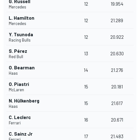
G. Russell
12
19.954
Mercedes
L. Hamilton
12
21.289
Mercedes
Y. Tsunoda
12
20.922
Racing Bulls
S. Pérez
13
20.630
Red Bull
O. Bearman
14
21.276
Haas
O. Piastri
15
20.181
McLaren
N. Hülkenberg
15
21.617
Haas
C. Leclerc
16
20.671
Ferrari
C. Sainz Jr
17
21.483
Ferrari