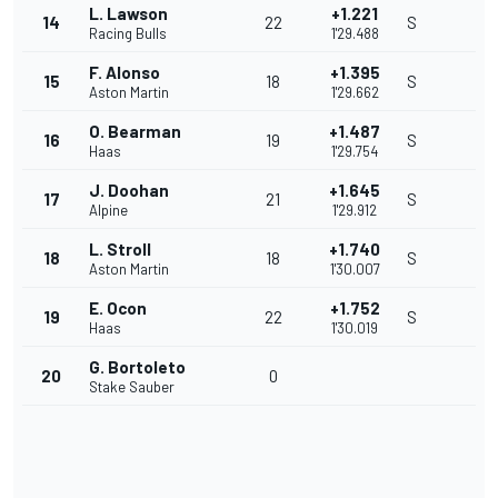
L. Lawson
+1.221
14
22
S
Racing Bulls
1'29.488
F. Alonso
+1.395
15
18
S
Aston Martin
1'29.662
O. Bearman
+1.487
16
19
S
Haas
1'29.754
J. Doohan
+1.645
17
21
S
Alpine
1'29.912
L. Stroll
+1.740
18
18
S
Aston Martin
1'30.007
E. Ocon
+1.752
19
22
S
Haas
1'30.019
G. Bortoleto
20
0
Stake Sauber