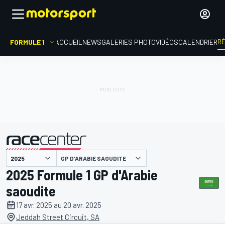
R
FORMULE 1
ACCUEIL
NEWS
GALERIES PHOTO
VIDÉOS
CALENDRIER
GP D'ARABIE SAOUDITE
présenté par
2025 Formule 1 GP d'Arabie
saoudite
17 avr. 2025 au 20 avr. 2025
Jeddah Street Circuit, SA