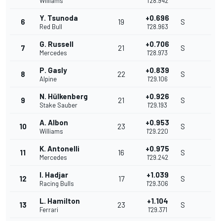
Williams
1'28.942
Y. Tsunoda
+0.696
6
19
S
Red Bull
1'28.963
G. Russell
+0.706
7
21
S
Mercedes
1'28.973
P. Gasly
+0.839
8
22
S
Alpine
1'29.106
N. Hülkenberg
+0.926
9
21
S
Stake Sauber
1'29.193
A. Albon
+0.953
10
23
S
Williams
1'29.220
K. Antonelli
+0.975
11
16
S
Mercedes
1'29.242
I. Hadjar
+1.039
12
17
S
Racing Bulls
1'29.306
L. Hamilton
+1.104
13
23
S
Ferrari
1'29.371