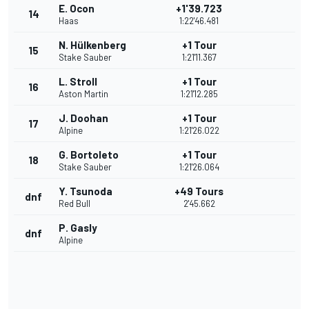
E. Ocon
+1'39.723
14
Haas
1:22'46.481
N. Hülkenberg
+1 Tour
15
Stake Sauber
1:21'11.367
L. Stroll
+1 Tour
16
Aston Martin
1:21'12.285
J. Doohan
+1 Tour
17
Alpine
1:21'26.022
G. Bortoleto
+1 Tour
18
Stake Sauber
1:21'26.064
Y. Tsunoda
+49 Tours
dnf
Red Bull
2'45.662
P. Gasly
dnf
Alpine