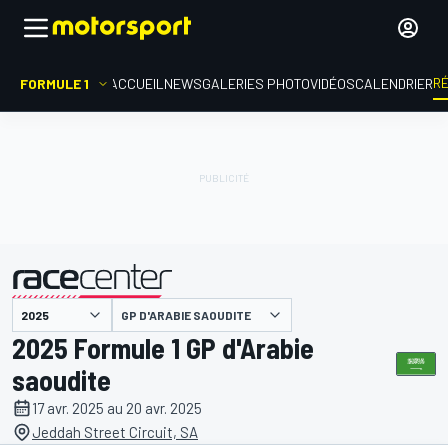
R
FORMULE 1
ACCUEIL
NEWS
GALERIES PHOTO
VIDÉOS
CALENDRIER
GP D'ARABIE SAOUDITE
présenté par
2025 Formule 1 GP d'Arabie
saoudite
17 avr. 2025 au 20 avr. 2025
Jeddah Street Circuit, SA