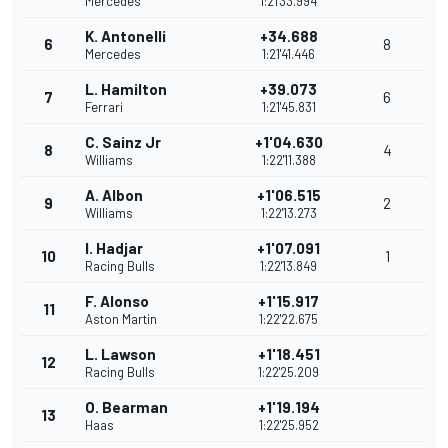
Mercedes
1:21'33.994
K. Antonelli
+34.688
6
8
Mercedes
1:21'41.446
L. Hamilton
+39.073
7
6
Ferrari
1:21'45.831
C. Sainz Jr
+1'04.630
8
4
Williams
1:22'11.388
A. Albon
+1'06.515
9
2
Williams
1:22'13.273
I. Hadjar
+1'07.091
10
1
Racing Bulls
1:22'13.849
F. Alonso
+1'15.917
11
Aston Martin
1:22'22.675
L. Lawson
+1'18.451
12
Racing Bulls
1:22'25.209
O. Bearman
+1'19.194
13
Haas
1:22'25.952