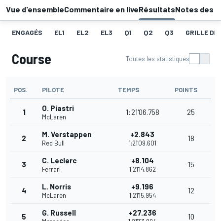
Vue d'ensemble
Commentaire en live
Résultats
Notes des p
ENGAGÉS
EL1
EL2
EL3
Q1
Q2
Q3
GRILLE DE
Course
Toutes les statistiques
POS.
PILOTE
TEMPS
POINTS
O. Piastri
1
1:21'06.758
25
McLaren
M. Verstappen
+2.843
2
18
Red Bull
1:21'09.601
C. Leclerc
+8.104
3
15
Ferrari
1:21'14.862
L. Norris
+9.196
4
12
McLaren
1:21'15.954
G. Russell
+27.236
5
10