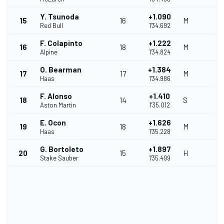
Y. Tsunoda
+1.090
15
16
M
Red Bull
1'34.692
F. Colapinto
+1.222
16
18
M
Alpine
1'34.824
O. Bearman
+1.384
17
17
M
Haas
1'34.986
F. Alonso
+1.410
18
14
S
Aston Martin
1'35.012
E. Ocon
+1.626
19
18
M
Haas
1'35.228
G. Bortoleto
+1.897
20
15
H
Stake Sauber
1'35.499