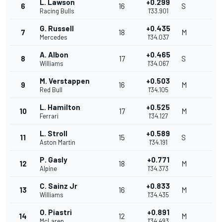
L. Lawson
+0.299
6
16
S
Racing Bulls
1'33.901
G. Russell
+0.435
7
18
M
Mercedes
1'34.037
A. Albon
+0.465
8
17
S
Williams
1'34.067
M. Verstappen
+0.503
9
16
M
Red Bull
1'34.105
L. Hamilton
+0.525
10
17
M
Ferrari
1'34.127
L. Stroll
+0.589
11
15
S
Aston Martin
1'34.191
P. Gasly
+0.771
12
18
M
Alpine
1'34.373
C. Sainz Jr
+0.833
13
16
M
Williams
1'34.435
O. Piastri
+0.891
14
12
M
McLaren
1'34.493