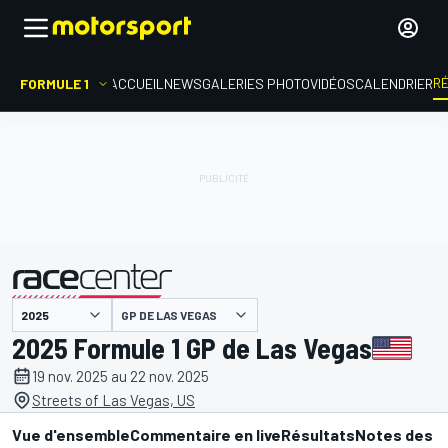
R
FORMULE 1
ACCUEIL
NEWS
GALERIES PHOTO
VIDÉOS
CALENDRIER
GP DE LAS VEGAS
présenté par
2025 Formule 1 GP de Las Vegas
19 nov. 2025 au 22 nov. 2025
Streets of Las Vegas, US
Vue d'ensemble
Commentaire en live
Résultats
Notes des p