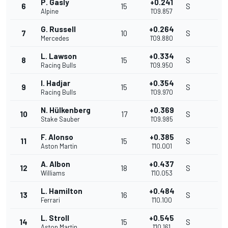
P. Gasly
+0.241
6
15
S
Alpine
1'09.857
G. Russell
+0.264
7
10
S
Mercedes
1'09.880
L. Lawson
+0.334
8
15
S
Racing Bulls
1'09.950
I. Hadjar
+0.354
9
15
S
Racing Bulls
1'09.970
N. Hülkenberg
+0.369
10
17
S
Stake Sauber
1'09.985
F. Alonso
+0.385
11
15
S
Aston Martin
1'10.001
A. Albon
+0.437
12
18
S
Williams
1'10.053
L. Hamilton
+0.484
13
16
S
Ferrari
1'10.100
L. Stroll
+0.545
14
15
S
Aston Martin
1'10.161