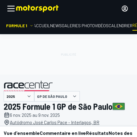
R
FORMULE 1
ACCUEIL
NEWS
GALERIES PHOTO
VIDÉOS
CALENDRIER
GP DE SÃO PAULO
présenté par
2025 Formule 1 GP de São Paulo
6 nov. 2025 au 9 nov. 2025
Autódromo José Carlos Pace - Interlagos, BR
Vue d'ensemble
Commentaire en live
Résultats
Notes des p