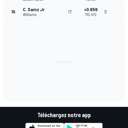
C. Sainz Jr
+0.856
15
17
S
Williams
1'10.472
Téléchargez notre app