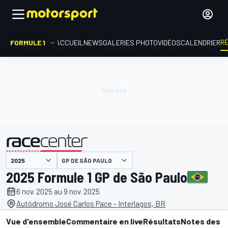
R
FORMULE 1
ACCUEIL
NEWS
GALERIES PHOTO
VIDÉOS
CALENDRIER
GP DE SÃO PAULO
présenté par
2025 Formule 1 GP de São Paulo
6 nov. 2025 au 9 nov. 2025
Autódromo José Carlos Pace - Interlagos, BR
Vue d'ensemble
Commentaire en live
Résultats
Notes des p