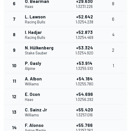
O. Bearman
+29.630
6
8
Haas
1:32'31.226
L. Lawson
+52.642
7
6
Racing Bulls
1:32'54.238
I. Hadjar
+52.873
8
4
Racing Bulls
1:32'54.469
N. Hülkenberg
+53.324
9
2
Stake Sauber
1:32'54.920
P. Gasly
+53.914
10
1
Alpine
1:32'55.510
A. Albon
+54.184
11
Williams
1:32'55.780
E. Ocon
+54.696
12
Haas
1:32'56.292
C. Sainz Jr
+55.420
13
Williams
1:32'57.016
F. Alonso
+55.766
14
Aston Martin
1:32'57.362