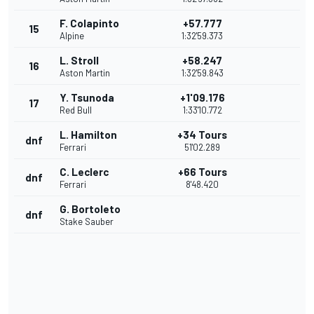
F. Colapinto
+57.777
15
Alpine
1:32'59.373
L. Stroll
+58.247
16
Aston Martin
1:32'59.843
Y. Tsunoda
+1'09.176
17
Red Bull
1:33'10.772
L. Hamilton
+34 Tours
dnf
Ferrari
51'02.289
C. Leclerc
+66 Tours
dnf
Ferrari
8'48.420
G. Bortoleto
dnf
Stake Sauber