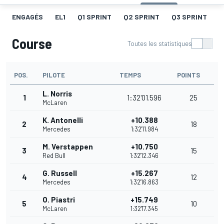
ENGAGÉS
EL1
Q1 SPRINT
Q2 SPRINT
Q3 SPRINT
G
Course
Toutes les statistiques
POS.
PILOTE
TEMPS
POINTS
L. Norris
1
1:32'01.596
25
McLaren
K. Antonelli
+10.388
2
18
Mercedes
1:32'11.984
M. Verstappen
+10.750
3
15
Red Bull
1:32'12.346
G. Russell
+15.267
4
12
Mercedes
1:32'16.863
O. Piastri
+15.749
5
10
McLaren
1:32'17.345