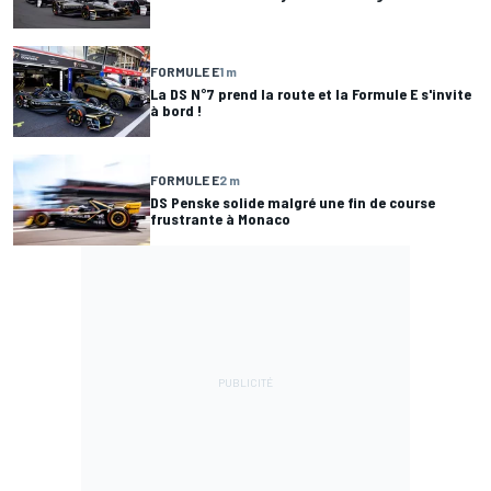
FORMULE E
1 m
La DS N°7 prend la route et la Formule E s'invite
à bord !
FORMULE E
2 m
DS Penske solide malgré une fin de course
frustrante à Monaco