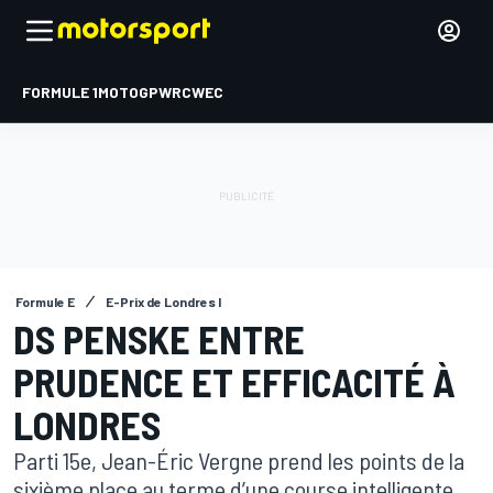
FORMULE 1
MOTOGP
WRC
WEC
Formule E
E-Prix de Londres I
DS PENSKE ENTRE
PRUDENCE ET EFFICACITÉ À
LONDRES
Parti 15e, Jean-Éric Vergne prend les points de la
sixième place au terme d’une course intelligente.