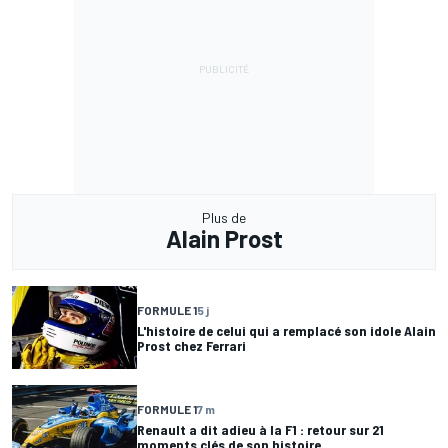
Plus de
Alain Prost
FORMULE 1
5 j
L'histoire de celui qui a remplacé son idole Alain
Prost chez Ferrari
FORMULE 1
7 m
Renault a dit adieu à la F1 : retour sur 21
moments clés de son histoire