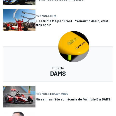
FORMULE 1
11 m
Piastri flatté par Prost : "Venant d'Alain, c'est
très cool"
Plus de
DAMS
FORMULE E
12 avr. 2022
Nissan rachète son écurie de Formule E à DAMS