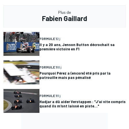
Plus de
Fabien Gaillard
FORMULE 1
2 j
Il y a 20 ans, Jenson Button décrochait sa
première victoire en F1
FORMULE 1
10 j
Pourquoi Pérez a (encore) été pris par la
patrouille mais pas pénalisé
FORMULE 1
11 j
Hadjar a dû aider Verstappen : "J'ai vite compris
quand ils m'ont laissé en piste..."