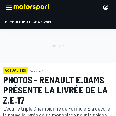
FORMULE 1
MOTOGP
WRC
WEC
ACTUALITÉS
Formule E
PHOTOS - RENAULT E.DAMS
PRÉSENTE LA LIVRÉE DE LA
Z.E.17
L'écurie triple Championne de Formule E a dévoilé
la nouvelle livrée de sa monoplace pour la saison