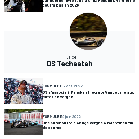
Vandoorne revient déjà chez Peugeot, Vergne ne
courra pas en 2026
Plus de
DS Techeetah
FORMULE E
12 oct. 2022
DS s'associe à Penske et recrute Vandoorne aux
côtés de Vergne
FORMULE E
4 juin 2022
Une surchauffe a obligé Vergne à ralentir en fin
de course