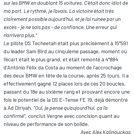
sur les BMW en doublant 15 voitures. C'était donc idiot de
ma part. Le rythme, je l'avais. La victoire était très
clairement possible aujourd'hui, et je l'ai ruinée par un
excès – je ne sais pas – de confiance. Une erreur qui
n'arrivera plus."
Le pilote DS Techeetah était plus précisément à 15"591
du leader Sam Bird au cinquième passage, moment où
l'écart était le plus grand, et était remonté à 4"884
d'António Félix da Costa au moment de l'accrochage
des deux BMW en tête de la course, après 25 tours. Il a
effectivement gagné 12 places lors de ces 20 boucles,
passant du 18e au sixième rang et prouvant encore une
fois le potentiel de la DS E-Tense FE 19, déjà démontré
à Ad Diriyah.
"Oui, je pense qu'aujourd'hui, ça l'a
confirmé",
conclut Vergne avec concision quant au
niveau de performance de son bolide.
Avec Alex Kalinauckas