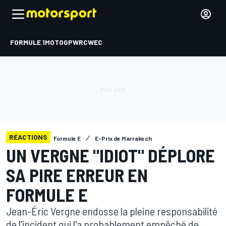
FORMULE 1
MOTOGP
WRC
WEC
RÉACTIONS
Formule E
E-Prix de Marrakech
UN VERGNE "IDIOT" DÉPLORE
SA PIRE ERREUR EN
FORMULE E
Jean-Éric Vergne endosse la pleine responsabilité
de l'incident qui l'a probablement empêché de