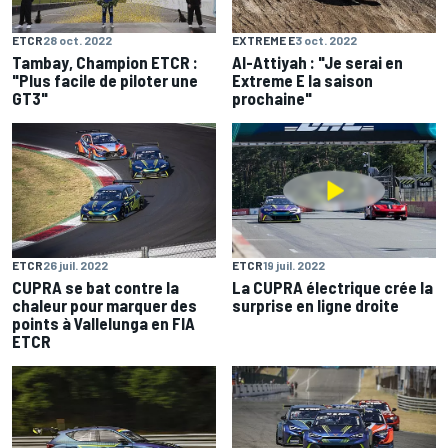
ETCR
28 oct. 2022
EXTREME E
3 oct. 2022
Tambay, Champion ETCR :
Al-Attiyah : "Je serai en
"Plus facile de piloter une
Extreme E la saison
GT3"
prochaine"
ETCR
26 juil. 2022
ETCR
19 juil. 2022
CUPRA se bat contre la
La CUPRA électrique crée la
chaleur pour marquer des
surprise en ligne droite
points à Vallelunga en FIA
ETCR