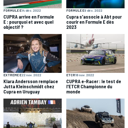
FORMULE E
14 déc. 2022
FORMULE E
9 déc. 2022
CUPRA arrive en Formule
Cupra s'associe à Abt pour
E : pourquoi et avec quel
courir en Formule E dès
objectif ?
2023
EXTREME E
22 nov. 2022
ETCR
18 nov. 2022
Klara Andersson remplace
CUPRA e-Racer : le test de
Jutta Kleinschmidt chez
l'ETCR Championne du
Cupra en Uruguay
monde