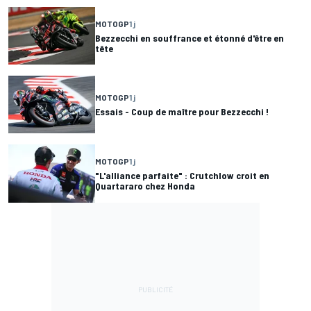
MOTOGP
1 j
Bezzecchi en souffrance et étonné d'être en
tête
MOTOGP
1 j
Essais - Coup de maître pour Bezzecchi !
MOTOGP
1 j
"L'alliance parfaite" : Crutchlow croit en
Quartararo chez Honda