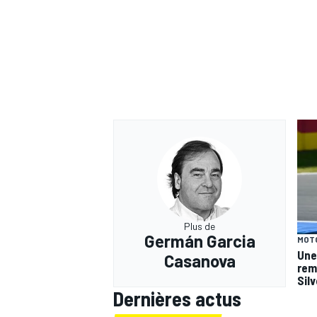
Plus de
Germán Garcia
MOT
Une
Casanova
rem
Sil
Dernières actus