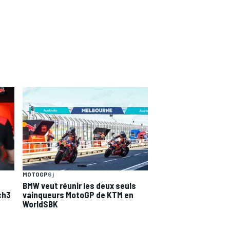
MOTOGP
6 j
BMW veut réunir les deux seuls
ch3
vainqueurs MotoGP de KTM en
WorldSBK