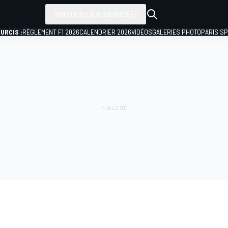
TOUTES LES SÉRIES
URCIS :
RÈGLEMENT F1 2026
CALENDRIER 2026
VIDÉOS
GALERIES PHOTO
PARIS S