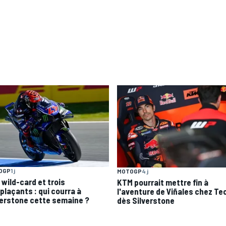
OGP
1 j
MOTOGP
4 j
 wild-card et trois
KTM pourrait mettre fin à
plaçants : qui courra à
l'aventure de Viñales chez Te
verstone cette semaine ?
dès Silverstone