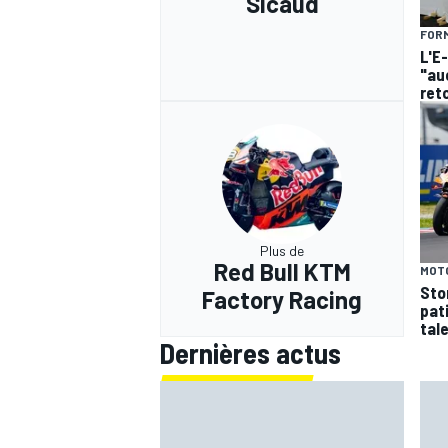
Sicaud
FORM
L'E-
"au
ret
Plus de
Red Bull KTM
MOT
Sto
Factory Racing
pat
tal
Dernières actus