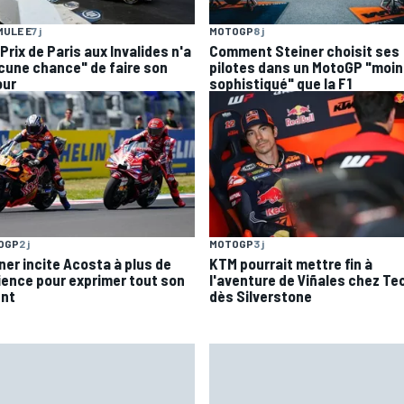
ULE E
7 j
MOTOGP
8 j
Prix de Paris aux Invalides n'a
Comment Steiner choisit ses
cune chance" de faire son
pilotes dans un MotoGP "moi
our
sophistiqué" que la F1
OGP
2 j
MOTOGP
3 j
ner incite Acosta à plus de
KTM pourrait mettre fin à
ience pour exprimer tout son
l'aventure de Viñales chez Te
ent
dès Silverstone