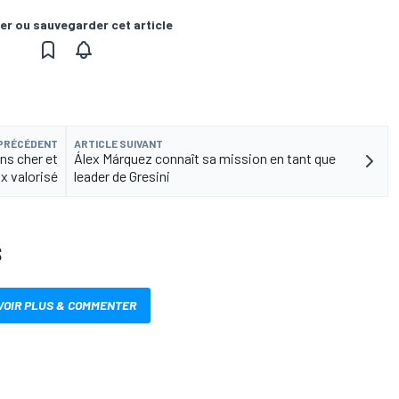
er ou sauvegarder cet article
 PRÉCÉDENT
ARTICLE SUIVANT
ns cher et
Álex Márquez connaît sa mission en tant que
x valorisé
leader de Gresini
S
VOIR PLUS & COMMENTER