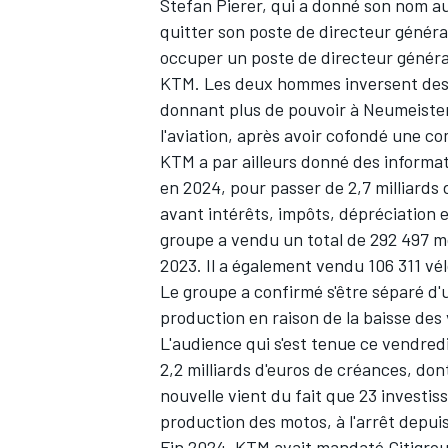
Stefan Pierer, qui a donné son nom au
quitter son poste de directeur généra
occuper un poste de directeur généra
KTM. Les deux hommes inversent des r
donnant plus de pouvoir à Neumeiste
l'aviation, après avoir cofondé une 
KTM a par ailleurs donné des informat
en 2024, pour passer de 2,7 milliards d
avant intérêts, impôts, dépréciation 
groupe a vendu un total de 292 497 m
2023. Il a également vendu 106 311 vé
Le groupe a confirmé s'être séparé d'
production en raison de la baisse des
L'audience qui s'est tenue ce vendredi
2,2 milliards d'euros de créances, don
nouvelle vient du fait que 23 investis
production des motos, à l'arrêt depui
Fin 2024, KTM avait mandaté Citigro