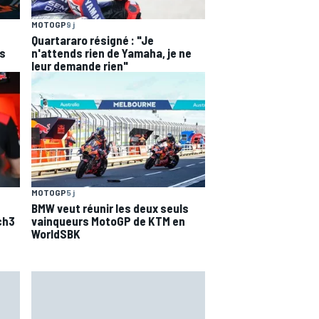
MOTOGP
9 j
Quartararo résigné : "Je
ns
n'attends rien de Yamaha, je ne
leur demande rien"
MOTOGP
5 j
BMW veut réunir les deux seuls
ch3
vainqueurs MotoGP de KTM en
WorldSBK