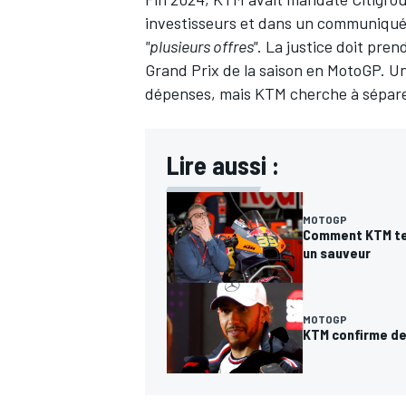
investisseurs et dans un communiqué pu
"plusieurs offres"
. La justice doit pren
Grand Prix de la saison en MotoGP. U
dépenses, mais KTM cherche à séparer 
Lire aussi :
MOTOGP
Comment KTM te
un sauveur
MOTOGP
KTM confirme de