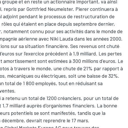
 groupe et en reste un actionnaire important, va ainsi
l, repris par Gottfried Neumeister. Pierer continuera à
l adjoint pendant le processus de restructuration de
ôles qui étaient en place depuis septembre dernier,
r, notamment connu pour ses activités dans le monde de
compagnie aérienne avec Niki Lauda dans les années 2000.
ions sur sa situation financière. Ses revenus ont chuté
'euros sur l'exercice précédent à 1,9 milliard. Les pertes
et amortissement sont estimées à 300 millions d'euros. Le
otos à travers le monde, une chute de 21% par rapport à
los, mécaniques ou électriques, soit une baisse de 32%.
un total de 1 800 employés, tout en réduisant sa
 ventes.
 a retenu un total de 1200 créanciers, pour un total de
t 1,7 milliard auprès d'organismes financiers. La bonne
seurs potentiels se sont manifestés, tandis que la
s décembre, devrait reprendre le 17 mars.
up Global Markets Europe AG pour trouver des