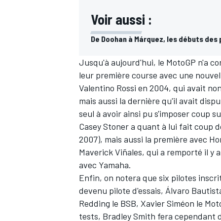
Voir aussi :
De Doohan à Márquez, les débuts des 
AUTRES CHAMPIONNATS
Jusqu'à aujourd'hui, le MotoGP n'a co
leur première course avec une nouvell
Valentino Rossi
en 2004, qui avait n
mais aussi la dernière qu'il avait dispu
seul à avoir ainsi pu s'imposer coup s
Casey Stoner
a quant à lui fait coup 
2007), mais aussi la première avec Hon
Maverick Viñales
, qui a remporté il y
avec Yamaha.
Enfin, on notera que six pilotes inscr
devenu pilote d'essais, Álvaro Bautista
Redding le BSB, Xavier Siméon le Moto
tests, Bradley Smith fera cependant du