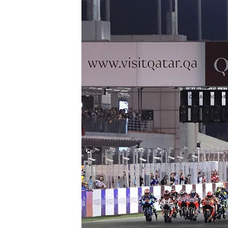
WRC
WEC