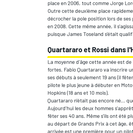
place en 2006, tout comme
Jorge Lo
Outre cette deuxième place rapidemen
décrocher la pole position lors de ses
en 2008. Cette même année, il s'agiss
puisque James Toseland s'était qualif
Quartararo et Rossi dans l'
La moyenne d'âge cette année est de 2
fortes.
Fabio Quartararo
va inscrire u
ses débuts à seulement 19 ans (il fête
pilote le plus jeune à débuter en Moto
Hopkins (18 ans et 10 mois).
Quartararo n'était pas encore né... q
Aujourd'hui les deux hommes s'apprête
fêter ses 40 ans. Même s'ils ont été p
au départ de Grands Prix à cet âge, êt
arrivée est une première pour un pi