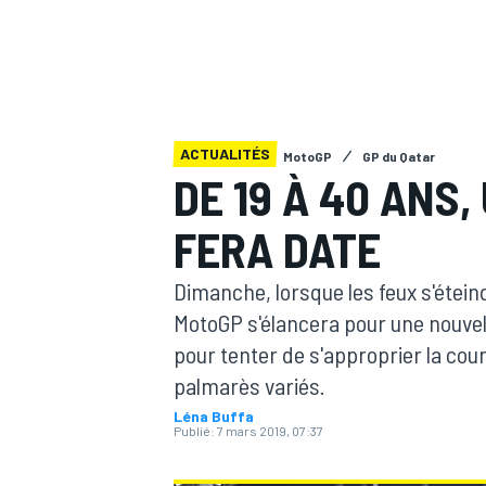
ACTUALITÉS
MotoGP
GP du Qatar
MOTOGP
DE 19 À 40 ANS
FERA DATE
Dimanche, lorsque les feux s'éteind
MotoGP s'élancera pour une nouvell
pour tenter de s'approprier la cou
palmarès variés.
Léna Buffa
Publié:
7 mars 2019, 07:37