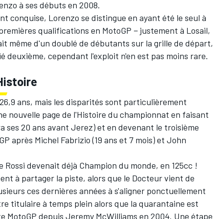
renzo
à ses débuts en 2008.
t conquise, Lorenzo se distingue en ayant été le seul à
 premières qualifications en MotoGP − justement à Losail,
ait même d'un doublé de débutants sur la grille de départ,
ié deuxième, cependant l'exploit n'en est pas moins rare.
Histoire
6,9 ans, mais les disparités sont particulièrement
ne nouvelle page de l'Histoire du championnat en faisant
ra ses 20 ans avant Jerez) et en devenant le troisième
GP après Michel Fabrizio (19 ans et 7 mois) et John
ue Rossi devenait déjà Champion du monde, en 125cc !
nt à partager la piste, alors que le Docteur vient de
lusieurs ces dernières années à s'aligner ponctuellement
re titulaire à temps plein alors que la quarantaine est
lote MotoGP depuis Jeremy McWilliams en 2004. Une étape