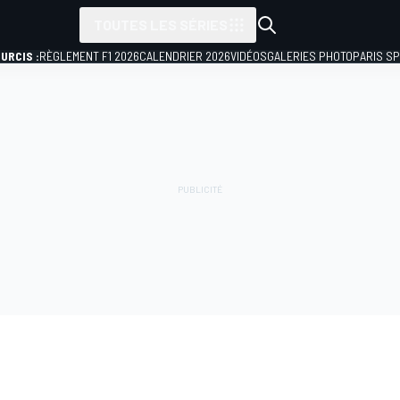
TOUTES LES SÉRIES
URCIS :
RÈGLEMENT F1 2026
CALENDRIER 2026
VIDÉOS
GALERIES PHOTO
PARIS S