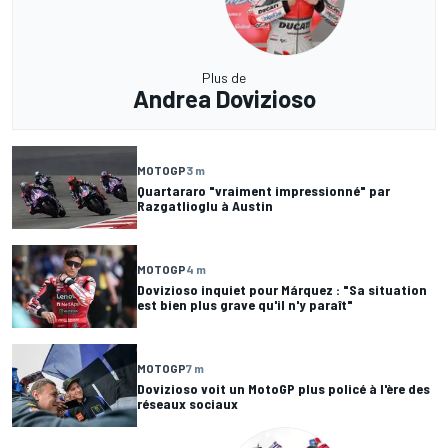
Plus de
Andrea Dovizioso
MOTOGP
3 m
Quartararo "vraiment impressionné" par
Razgatlioglu à Austin
MOTOGP
4 m
Dovizioso inquiet pour Márquez : "Sa situation
est bien plus grave qu'il n'y paraît"
MOTOGP
7 m
Dovizioso voit un MotoGP plus policé à l'ère des
réseaux sociaux