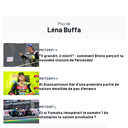
Plus de
Léna Buffa
MOTOGP
7 h
"Il grandit, il mûrit" : comment Brivio perçoit la
nouvelle stature de Fernández
MOTOGP
8 h
Di Giannantonio fier d'une première partie de
saison émaillée de peu d'erreurs
MOTOGP
1 j
Et si Yamaha récupérait le numéro 1 du
champion la saison prochaine ?