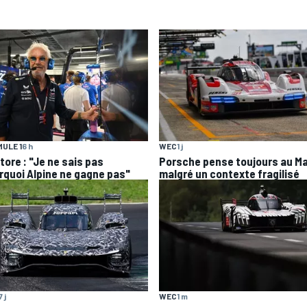
ULE 1
6 h
WEC
1 j
tore : "Je ne sais pas
Porsche pense toujours au M
rquoi Alpine ne gagne pas"
malgré un contexte fragilisé
7 j
WEC
1 m