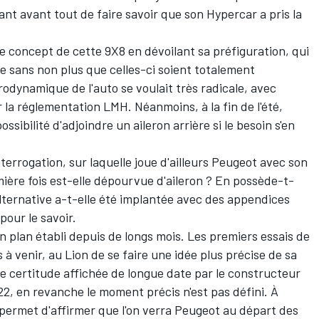
tant avant tout de faire savoir que son Hypercar a pris la
le concept de cette 9X8 en dévoilant sa préfiguration, qui
re sans non plus que celles-ci soient totalement
érodynamique de l'auto se voulait très radicale, avec
r la réglementation LMH. Néanmoins, à la fin de l'été,
ssibilité d'adjoindre un aileron arrière si le besoin s'en
terrogation, sur laquelle joue d'ailleurs Peugeot avec son
mière fois est-elle dépourvue d'aileron ? En possède-t-
alternative a-t-elle été implantée avec des appendices
pour le savoir.
plan établi depuis de longs mois. Les premiers essais de
à venir, au Lion de se faire une idée plus précise de sa
le certitude affichée de longue date par le constructeur
2, en revanche le moment précis n'est pas défini. À
e permet d'affirmer que l'on verra Peugeot au départ des