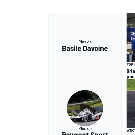
Plus de
Basile Davoine
FORM
Bria
pou
Plus de
WEC
Peugeot Sport