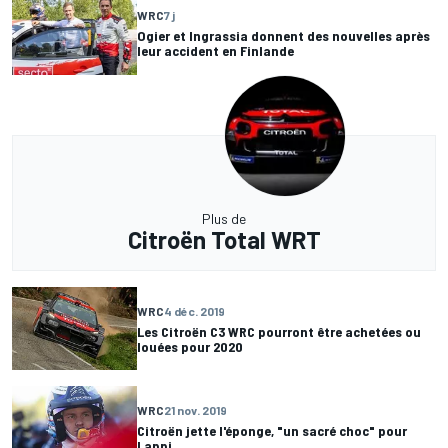
WRC
7 j
Ogier et Ingrassia donnent des nouvelles après
leur accident en Finlande
Plus de
Citroën Total WRT
WRC
4 déc. 2019
Les Citroën C3 WRC pourront être achetées ou
louées pour 2020
WRC
21 nov. 2019
Citroën jette l'éponge, "un sacré choc" pour
Lappi