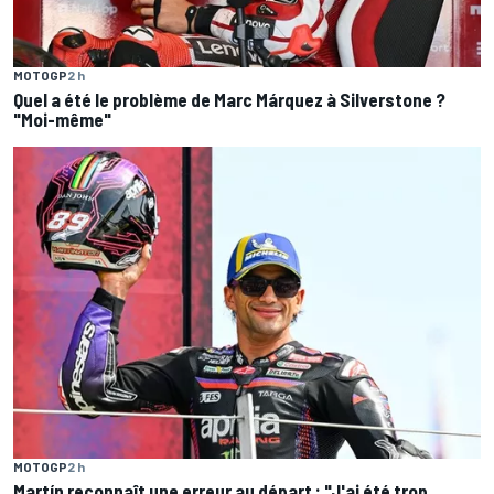
MOTOGP
2 h
Quel a été le problème de Marc Márquez à Silverstone ?
"Moi-même"
MOTOGP
2 h
Martín reconnaît une erreur au départ : "J'ai été trop