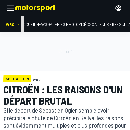
WRC
ACCUEIL
NEWS
GALERIES PHOTO
VIDÉOS
CALENDRIER
RÉSULT
ACTUALITÉS
WRC
CITROËN : LES RAISONS D'UN
DÉPART BRUTAL
Si le départ de Sébastien Ogier semble avoir
précipité la chute de Citroën en Rallye, les raisons
sont évidemment multiples et plus profondes pour