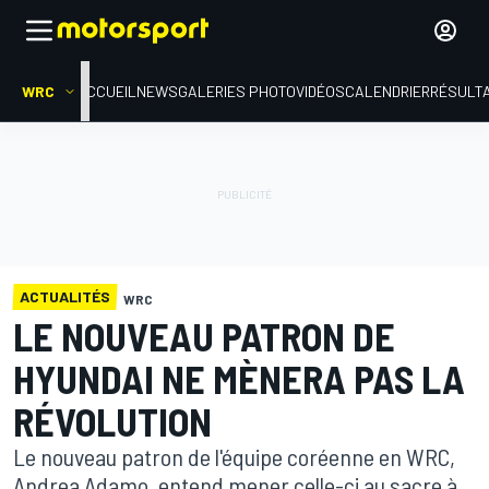
WRC
ACCUEIL
NEWS
GALERIES PHOTO
VIDÉOS
CALENDRIER
RÉSULT
ACTUALITÉS
WRC
LE NOUVEAU PATRON DE
HYUNDAI NE MÈNERA PAS LA
RÉVOLUTION
Le nouveau patron de l'équipe coréenne en WRC,
Andrea Adamo, entend mener celle-ci au sacre à