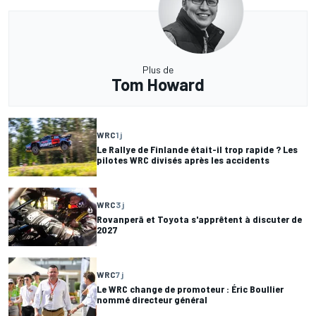
Plus de
Tom Howard
WRC
1 j
Le Rallye de Finlande était-il trop rapide ? Les
pilotes WRC divisés après les accidents
WRC
3 j
Rovanperä et Toyota s'apprêtent à discuter de
2027
WRC
7 j
Le WRC change de promoteur : Éric Boullier
nommé directeur général