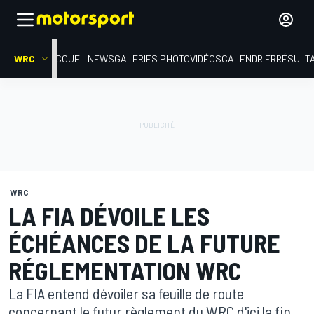
WRC
ACCUEIL
NEWS
GALERIES PHOTO
VIDÉOS
CALENDRIER
RÉSULT
WRC
LA FIA DÉVOILE LES
ÉCHÉANCES DE LA FUTURE
RÉGLEMENTATION WRC
La FIA entend dévoiler sa feuille de route
concernant le futur règlement du WRC d'ici la fin