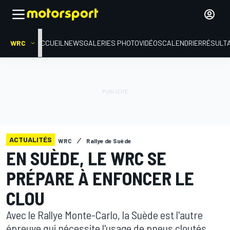
WRC
ACCUEIL
NEWS
GALERIES PHOTO
VIDÉOS
CALENDRIER
RÉSULT
ACTUALITÉS
WRC
Rallye de Suède
EN SUÈDE, LE WRC SE
PRÉPARE À ENFONCER LE
CLOU
Avec le Rallye Monte-Carlo, la Suède est l'autre
épreuve qui nécessite l'usage de pneus cloutés.