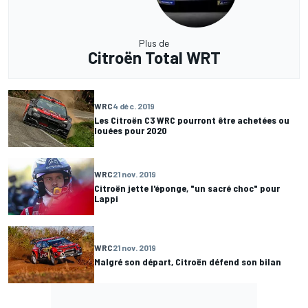
Plus de
Citroën Total WRT
WRC
4 déc. 2019
Les Citroën C3 WRC pourront être achetées ou
louées pour 2020
WRC
21 nov. 2019
Citroën jette l'éponge, "un sacré choc" pour
Lappi
WRC
21 nov. 2019
Malgré son départ, Citroën défend son bilan