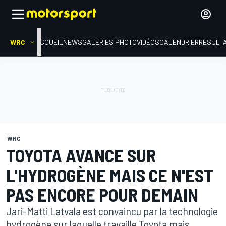
WRC
ACCUEIL
NEWS
GALERIES PHOTO
VIDÉOS
CALENDRIER
RÉSULT
WRC
TOYOTA AVANCE SUR
L'HYDROGÈNE MAIS CE N'EST
PAS ENCORE POUR DEMAIN
Jari-Matti Latvala est convaincu par la technologie
hydrogène sur laquelle travaille Toyota mais