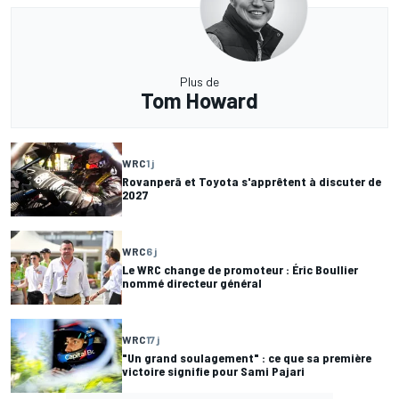
Plus de
Tom Howard
WRC
1 j
Rovanperä et Toyota s'apprêtent à discuter de
2027
WRC
6 j
Le WRC change de promoteur : Éric Boullier
nommé directeur général
WRC
17 j
"Un grand soulagement" : ce que sa première
victoire signifie pour Sami Pajari