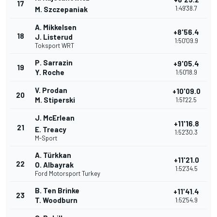
17
1:49'38.7
M. Szczepaniak
A. Mikkelsen
+8'56.4
18
J. Listerud
1:50'09.9
Toksport WRT
P. Sarrazin
+9'05.4
19
Y. Roche
1:50'18.9
V. Prodan
+10'09.0
20
M. Stiperski
1:51'22.5
J. McErlean
+11'16.8
21
E. Treacy
1:52'30.3
M-Sport
A. Türkkan
+11'21.0
22
O. Albayrak
1:52'34.5
Ford Motorsport Turkey
B. Ten Brinke
+11'41.4
23
T. Woodburn
1:52'54.9