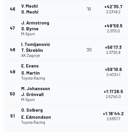
V. Mechl
+42'35.7
46
'10
S. Mechl
2:23'49.2
J. Armstrong
+49'59.5
47
S. Byrne
2:31'13.0
M-Sport
I. Tomljanović
+56'17.3
48
'20
T. Škreblin
2:37'30.8
AK Zagorje
E. Evans
+59'10.6
49
S. Martin
2:40'24.1
Toyota Racing
M. Johansson
+1:11'26.5
50
J. Grönvall
2:52'40.0
M-Sport
O. Solberg
+1:18'44.2
51
E. Edmondson
2:59'57.7
Toyota Racing