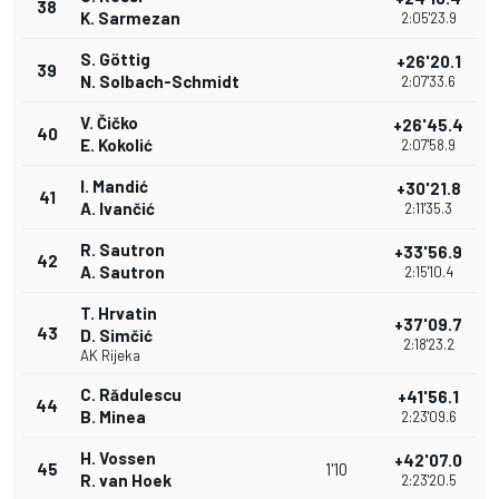
38
K. Sarmezan
2:05'23.9
S. Göttig
+26'20.1
39
N. Solbach-Schmidt
2:07'33.6
V. Čičko
+26'45.4
40
E. Kokolić
2:07'58.9
I. Mandić
+30'21.8
41
A. Ivančić
2:11'35.3
R. Sautron
+33'56.9
42
A. Sautron
2:15'10.4
T. Hrvatin
+37'09.7
43
D. Simčić
2:18'23.2
AK Rijeka
C. Rădulescu
+41'56.1
44
B. Minea
2:23'09.6
H. Vossen
+42'07.0
45
1'10
R. van Hoek
2:23'20.5