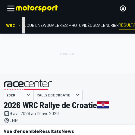
RÉSULT
WRC
ACCUEIL
NEWS
GALERIES PHOTO
VIDÉOS
CALENDRIER
RALLYE DE CROATIE
présenté par
2026 WRC Rallye de Croatie
9 avr. 2026 au 12 avr. 2026
, HR
Vue d'ensemble
Résultats
News