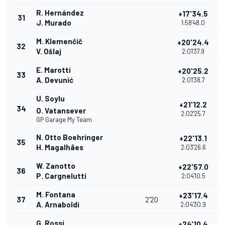
R. Hernández
+17'34.5
31
J. Murado
1:58'48.0
M. Klemenčič
+20'24.4
32
V. Ošlaj
2:01'37.9
E. Marotti
+20'25.2
33
A. Devunić
2:01'38.7
U. Soylu
+21'12.2
34
O. Vatansever
2:02'25.7
GP Garage My Team
N. Otto Boehringer
+22'13.1
35
H. Magalhães
2:03'26.6
W. Zanotto
+22'57.0
36
P. Cargnelutti
2:04'10.5
M. Fontana
+23'17.4
37
2'20
A. Arnaboldi
2:04'30.9
G. Rossi
+24'10.4