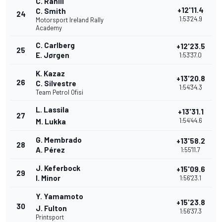
C. Rahill
+12'11.4
C. Smith
24
1:53'24.9
Motorsport Ireland Rally
Academy
C. Carlberg
+12'23.5
25
E. Jørgen
1:53'37.0
K. Kazaz
+13'20.8
26
C. Silvestre
1:54'34.3
Team Petrol Ofisi
L. Lassila
+13'31.1
27
1:54'44.6
M. Lukka
G. Membrado
+13'58.2
28
A. Pérez
1:55'11.7
J. Keferbock
+15'09.6
29
I. Minor
1:56'23.1
Y. Yamamoto
+15'23.8
30
J. Fulton
1:56'37.3
Printsport