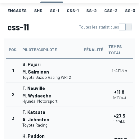
ENGAGÉS
SHD
SS-1
CSS-1
SS-2
CSS-2
SS-3
css-11
Toutes les statistiques
TEMPS
POS.
PILOTE/COPILOTE
PÉNALITÉ
TOTAL
S. Pajari
1
1:41'13.5
M. Salminen
Toyota Gazoo Racing WRT2
T. Neuville
+11.8
2
M. Wydaeghe
1:41'25.3
Hyundai Motorsport
T. Katsuta
+27.5
3
A. Johnston
1:41'41.0
Toyota Racing
H. Paddon