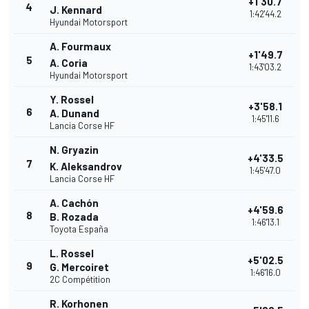
+1'30.7
4
J. Kennard
1:42'44.2
Hyundai Motorsport
A. Fourmaux
+1'49.7
5
A. Coria
1:43'03.2
Hyundai Motorsport
Y. Rossel
+3'58.1
6
A. Dunand
1:45'11.6
Lancia Corse HF
N. Gryazin
+4'33.5
7
K. Aleksandrov
1:45'47.0
Lancia Corse HF
A. Cachón
+4'59.6
8
B. Rozada
1:46'13.1
Toyota España
L. Rossel
+5'02.5
9
G. Mercoiret
1:46'16.0
2C Compétition
R. Korhonen