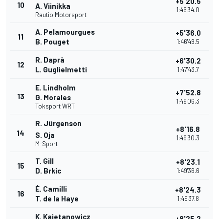
+5'20.5
10
A. Viinikka
1:46'34.0
Rautio Motorsport
A. Pelamourgues
+5'36.0
11
B. Pouget
1:46'49.5
R. Daprà
+6'30.2
12
L. Guglielmetti
1:47'43.7
E. Lindholm
+7'52.8
13
G. Morales
1:49'06.3
Toksport WRT
R. Jürgenson
+8'16.8
14
S. Oja
1:49'30.3
M-Sport
T. Gill
+8'23.1
15
D. Brkic
1:49'36.6
É. Camilli
+8'24.3
16
T. de la Haye
1:49'37.8
K. Kajetanowicz
+8'25.2