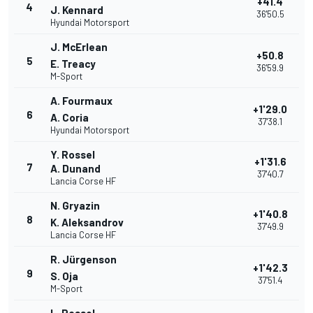
+41.4
4
J. Kennard
36'50.5
Hyundai Motorsport
J. McErlean
+50.8
5
E. Treacy
36'59.9
M-Sport
A. Fourmaux
+1'29.0
6
A. Coria
37'38.1
Hyundai Motorsport
Y. Rossel
+1'31.6
7
A. Dunand
37'40.7
Lancia Corse HF
N. Gryazin
+1'40.8
8
K. Aleksandrov
37'49.9
Lancia Corse HF
R. Jürgenson
+1'42.3
9
S. Oja
37'51.4
M-Sport