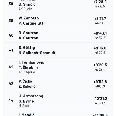
+7'28.4
38
D. Simčić
43'37.5
AK Rijeka
W. Zanotto
+8'11.7
39
P. Cargnelutti
44'20.8
R. Sautron
+8'43.1
40
A. Sautron
44'52.2
S. Göttig
+9'13.8
41
N. Solbach-Schmidt
45'22.9
I. Tomljanović
+9'20.3
42
T. Škreblin
45'29.4
AK Zagorje
V. Čičko
+9'52.8
43
E. Kokolić
46'01.9
J. Armstrong
+10'21.2
44
S. Byrne
46'30.3
M-Sport
I. Mandić
+13'08.5