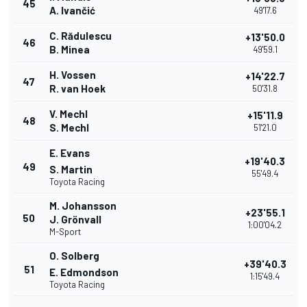
45
A. Ivančić
49'17.6
C. Rădulescu
+13'50.0
46
B. Minea
49'59.1
H. Vossen
+14'22.7
47
R. van Hoek
50'31.8
V. Mechl
+15'11.9
48
S. Mechl
51'21.0
E. Evans
+19'40.3
49
S. Martin
55'49.4
Toyota Racing
M. Johansson
+23'55.1
50
J. Grönvall
1:00'04.2
M-Sport
O. Solberg
+39'40.3
51
E. Edmondson
1:15'49.4
Toyota Racing