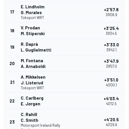
E. Lindholm
+2'57.8
17
G. Morales
39'06.9
Toksport WRT
V. Prodan
+3'25.4
18
M. Stiperski
39'34.5
R. Daprà
+3'33.0
19
L. Guglielmetti
39'42.1
M. Fontana
+3'47.9
20
A. Arnaboldi
39'57.0
A. Mikkelsen
+3'51.0
21
J. Listerud
40'00.1
Toksport WRT
C. Carlberg
+4'03.4
22
E. Jørgen
40'12.5
C. Rahill
+4'20.5
C. Smith
23
40'29.6
Motorsport Ireland Rally