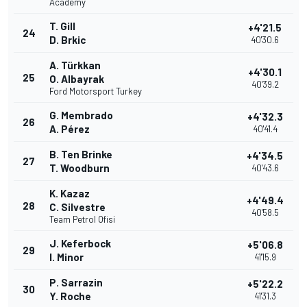
Academy
T. Gill
+4'21.5
24
D. Brkic
40'30.6
A. Türkkan
+4'30.1
25
O. Albayrak
40'39.2
Ford Motorsport Turkey
G. Membrado
+4'32.3
26
A. Pérez
40'41.4
B. Ten Brinke
+4'34.5
27
T. Woodburn
40'43.6
K. Kazaz
+4'49.4
28
C. Silvestre
40'58.5
Team Petrol Ofisi
J. Keferbock
+5'06.8
29
I. Minor
41'15.9
P. Sarrazin
+5'22.2
30
Y. Roche
41'31.3