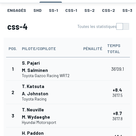
ENGAGÉS
SHD
SS-1
CSS-1
SS-2
CSS-2
SS-3
css-4
Toutes les statistiques
TEMPS
POS.
PILOTE/COPILOTE
PÉNALITÉ
TOTAL
S. Pajari
1
36'09.1
M. Salminen
Toyota Gazoo Racing WRT2
T. Katsuta
+8.4
2
A. Johnston
36'17.5
Toyota Racing
T. Neuville
+8.7
3
M. Wydaeghe
36'17.8
Hyundai Motorsport
H. Paddon