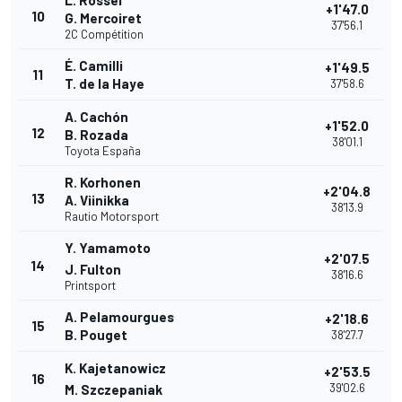
L. Rossel
+1'47.0
10
G. Mercoiret
37'56.1
2C Compétition
É. Camilli
+1'49.5
11
T. de la Haye
37'58.6
A. Cachón
+1'52.0
12
B. Rozada
38'01.1
Toyota España
R. Korhonen
+2'04.8
13
A. Viinikka
38'13.9
Rautio Motorsport
Y. Yamamoto
+2'07.5
14
J. Fulton
38'16.6
Printsport
A. Pelamourgues
+2'18.6
15
B. Pouget
38'27.7
K. Kajetanowicz
+2'53.5
16
39'02.6
M. Szczepaniak