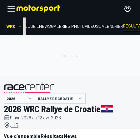
RÉSULT
WRC
ACCUEIL
NEWS
GALERIES PHOTO
VIDÉOS
CALENDRIER
RALLYE DE CROATIE
présenté par
2026 WRC Rallye de Croatie
9 avr. 2026 au 12 avr. 2026
, HR
Vue d'ensemble
Résultats
News