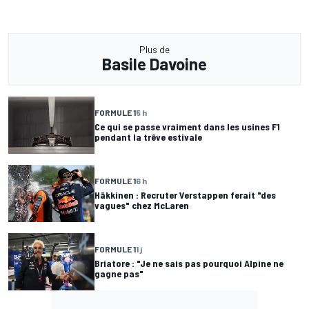
Plus de
Basile Davoine
FORMULE 1
5 h
Ce qui se passe vraiment dans les usines F1
pendant la trêve estivale
FORMULE 1
6 h
Häkkinen : Recruter Verstappen ferait "des
vagues" chez McLaren
FORMULE 1
1 j
Briatore : "Je ne sais pas pourquoi Alpine ne
gagne pas"