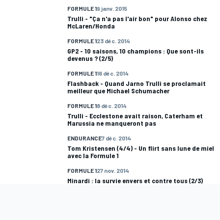
FORMULE 1
9 janv. 2015
Trulli - "Ça n'a pas l'air bon" pour Alonso chez
McLaren/Honda
FORMULE 1
23 déc. 2014
GP2 - 10 saisons, 10 champions : Que sont-ils
devenus ? (2/5)
FORMULE 1
16 déc. 2014
Flashback - Quand Jarno Trulli se proclamait
meilleur que Michael Schumacher
FORMULE 1
8 déc. 2014
Trulli - Ecclestone avait raison, Caterham et
Marussia ne manqueront pas
ENDURANCE
7 déc. 2014
Tom Kristensen (4/4) - Un flirt sans lune de miel
avec la Formule 1
FORMULE 1
27 nov. 2014
Minardi : la survie envers et contre tous (2/3)