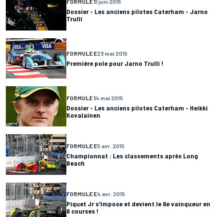
FORMULE 1
1 juin 2015
Dossier - Les anciens pilotes Caterham - Jarno
Trulli
FORMULE E
23 mai 2015
Première pole pour Jarno Trulli !
FORMULE 1
4 mai 2015
Dossier - Les anciens pilotes Caterham - Heikki
Kovalainen
FORMULE E
5 avr. 2015
Championnat : Les classements après Long
Beach
FORMULE E
4 avr. 2015
Piquet Jr s'impose et devient le 6e vainqueur en
6 courses !