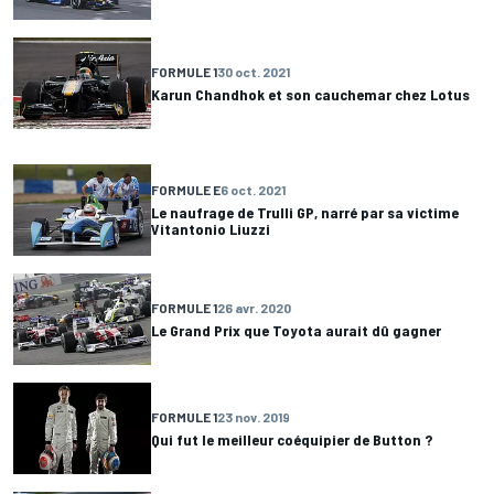
FORMULE 1
30 oct. 2021
Karun Chandhok et son cauchemar chez Lotus
FORMULE E
6 oct. 2021
Le naufrage de Trulli GP, narré par sa victime
Vitantonio Liuzzi
FORMULE 1
26 avr. 2020
Le Grand Prix que Toyota aurait dû gagner
FORMULE 1
23 nov. 2019
Qui fut le meilleur coéquipier de Button ?