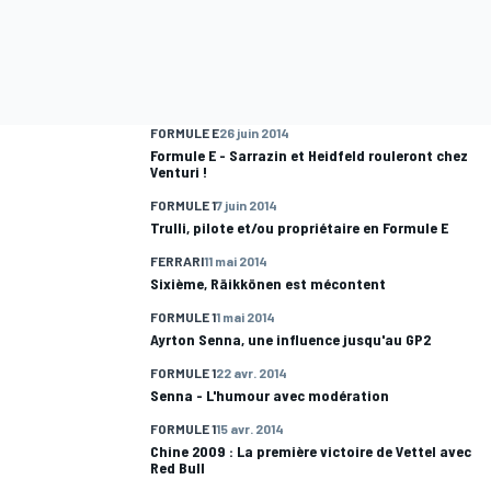
FORMULE E
26 juin 2014
Formule E - Sarrazin et Heidfeld rouleront chez
Venturi !
FORMULE 1
7 juin 2014
Trulli, pilote et/ou propriétaire en Formule E
FERRARI
11 mai 2014
Sixième, Räikkönen est mécontent
FORMULE 1
1 mai 2014
Ayrton Senna, une influence jusqu'au GP2
FORMULE 1
22 avr. 2014
Senna - L'humour avec modération
FORMULE 1
15 avr. 2014
Chine 2009 : La première victoire de Vettel avec
Red Bull