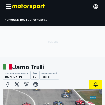
FORMULE 1
MOTOGP
WRC
WEC
Jarno Trulli
DATE DE NAISSANCE
ÂGE
NATIONALITÉ
1974-07-14
52
Italie