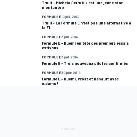
Trulli – Michela Cerruti « est une jeune star
montante »
FORMULE E
10 juil. 2014
Trulli - La Formule E n'est pas une alternative à
la F1
FORMULE E
3 juil. 2014
Formule E - Buemi en tête des premiers essais
estivaux
FORMULE E
3 juil. 2014
Formule E - Trois nouveaux pilotes confirmés
FORMULE E
30 juin 2014
Formule E - Buemi, Prost et Renault avec
e.dams !