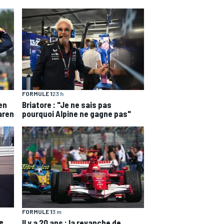
FORMULE 1
23 h
en
Briatore : "Je ne sais pas
aren
pourquoi Alpine ne gagne pas"
FORMULE 1
3 m
e
Il y a 20 ans : la revanche de