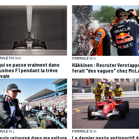
ULE 1
36 min
FORMULE 1
2 h
qui se passe vraiment dans
Häkkinen : Recruter Verstapp
 usines F1 pendant la trêve
ferait "des vagues" chez McL
ivale
ULE 1
4 j
FORMULE 1
2 m
 suis retourné dans ma voiture
Le dernier geste antisportif d