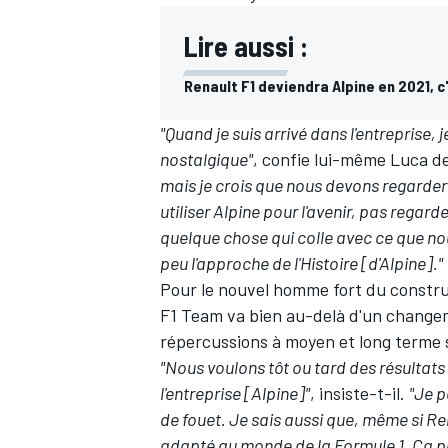
Lire aussi :
Renault F1 deviendra Alpine en 2021, c'e
"Quand je suis arrivé dans l'entreprise
nostalgique"
, confie lui-même Luca d
mais je crois que nous devons regarder
utiliser Alpine pour l'avenir, pas regard
quelque chose qui colle avec ce que no
peu l'approche de l'Histoire [d'Alpine]."
Pour le nouvel homme fort du constru
F1 Team va bien au-delà d'un changemen
répercussions à moyen et long terme s
"Nous voulons tôt ou tard des résultats
l'entreprise [Alpine]"
, insiste-t-il.
"Je p
de fouet. Je sais aussi que, même si R
adapté au monde de la Formule 1. Ça p