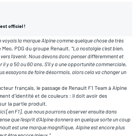
st officiel !
, je voyais la marque Alpine comme quelque chose de très
e Meo, PDG du groupe Renault.
"La nostalgie c'est bien,
 vers l'avenir. Nous devons donc penser différemment et
er il y a 50 ou 60 ans. S'il y a une opportunité commerciale,
us essayons de faire désormais, alors cela va changer un
cteur français, le passage de
Renault F1 Team
à Alpine
t d'identité et de couleurs : il doit avoir des
ur la partie produit.
 ici [en F1], que nous pourrons observer ensuite dans
ense que l'esprit d'Alpine donnera en quelque sorte un coup
enault est une marque magnifique, Alpine est encore plus
eut être encore mieux."