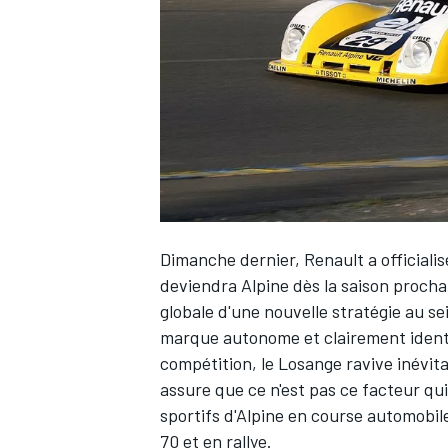
WRC
Dimanche dernier, Renault a officiali
deviendra Alpine dès la saison procha
globale d'une nouvelle stratégie au s
marque autonome et clairement identif
WEC
compétition, le Losange ravive inévi
assure que ce n'est pas ce facteur qui
sportifs d'Alpine en course automobil
70 et en rallye.