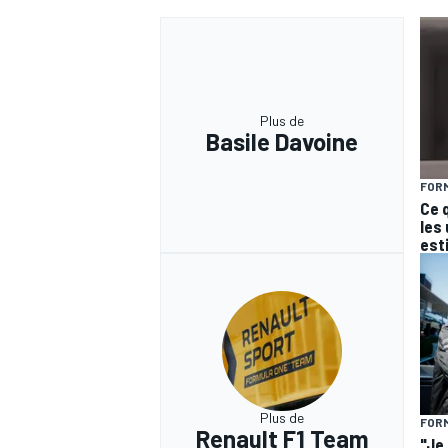
Plus de
Basile Davoine
FORM
Ce 
les
est
Plus de
FORM
Renault F1 Team
"Je