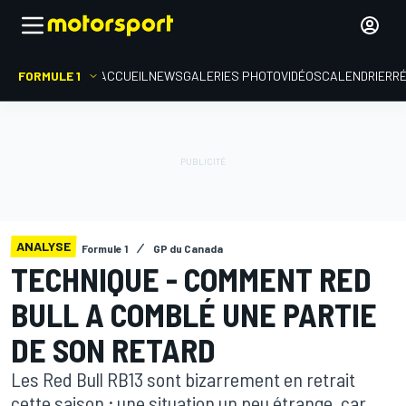
FORMULE 1
ACCUEIL
NEWS
GALERIES PHOTO
VIDÉOS
CALENDRIER
R
ANALYSE
Formule 1
GP du Canada
TECHNIQUE - COMMENT RED
BULL A COMBLÉ UNE PARTIE
DE SON RETARD
Les Red Bull RB13 sont bizarrement en retrait
cette saison ; une situation un peu étrange, car