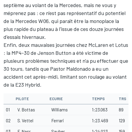
septième au volant de la Mercedes, mais ne vous y
méprenez pas : ce n'est pas représentatif du potentiel
de la Mercedes W06, qui paraît être la monoplace la
plus rapide du plateau à l'issue de ces douze journées
d'essais hivernaux.
Enfin, deux mauvaises journées chez McLaren et Lotus
: la MP4-30 de Jenson Button a été victime de
plusieurs problèmes techniques et n'a pu effectuer que
30 tours, tandis que Pastor Maldonado a eu un
accident cet après-midi, limitant son roulage au volant
de la E23 Hybrid.
PILOTE
ECURIE
TEMPS
TRS
01
V. Bottas
Williams
1:23.063
89
02
S. Vettel
Ferrari
1:23.469
129
03
F. Nasr
Sauber
1:24.023
159