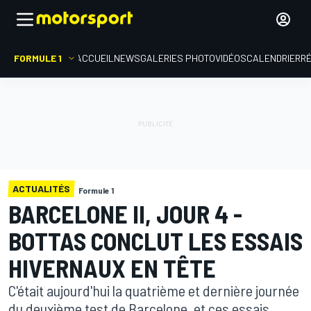
FORMULE 1
ACCUEIL
NEWS
GALERIES PHOTO
VIDÉOS
CALENDRIER
R
ACTUALITÉS
Formule 1
BARCELONE II, JOUR 4 -
BOTTAS CONCLUT LES ESSAIS
HIVERNAUX EN TÊTE
C'était aujourd'hui la quatrième et dernière journée
du deuxième test de Barcelone, et ces essais