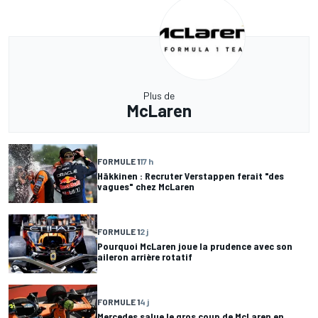
Plus de
McLaren
FORMULE 1
17 h
Häkkinen : Recruter Verstappen ferait "des
vagues" chez McLaren
FORMULE 1
2 j
Pourquoi McLaren joue la prudence avec son
aileron arrière rotatif
FORMULE 1
4 j
Mercedes salue le gros coup de McLaren en