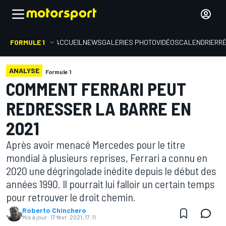
FORMULE 1
ACCUEIL
NEWS
GALERIES PHOTO
VIDÉOS
CALENDRIER
R
ANALYSE
Formule 1
COMMENT FERRARI PEUT
REDRESSER LA BARRE EN
2021
Après avoir menacé Mercedes pour le titre
mondial à plusieurs reprises, Ferrari a connu en
2020 une dégringolade inédite depuis le début des
années 1990. Il pourrait lui falloir un certain temps
pour retrouver le droit chemin.
Roberto Chinchero
Mis à jour:
17 févr. 2021, 17:11