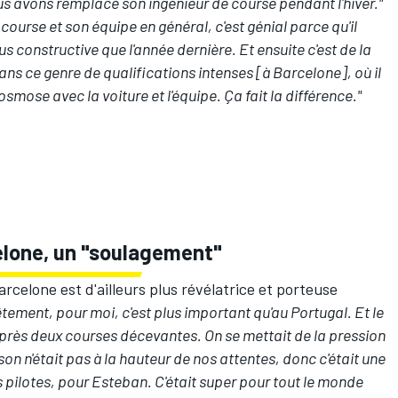
s avons remplacé son ingénieur de course pendant l'hiver."
 course et son équipe en général, c'est génial parce qu'il
s constructive que l'année dernière. Et ensuite c'est de la
ans ce genre de qualifications intenses [à Barcelone], où il
'osmose avec la voiture et l'équipe. Ça fait la différence."
lone, un "soulagement"
celone est d'ailleurs plus révélatrice et porteuse
tement, pour moi, c'est plus important qu'au Portugal. Et le
après deux courses décevantes. On se mettait de la pression
on n'était pas à la hauteur de nos attentes, donc c'était une
s pilotes, pour Esteban. C'était super pour tout le monde