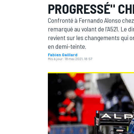
PROGRESSÉ" CH
Confronté à Fernando Alonso chez 
remarqué au volant de l'A521. Le d
revient sur les changements qui o
en demi-teinte.
MOTOGP
Fabien Gaillard
Mis à jour:
18 mai 2021, 18:57