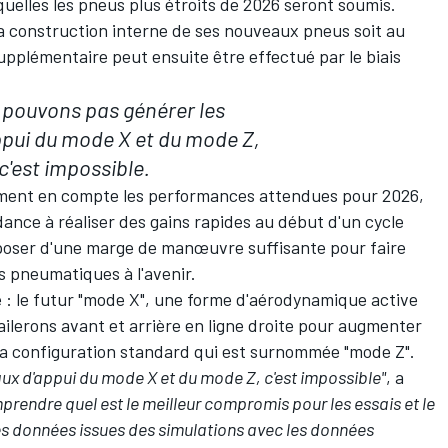
uelles les pneus plus étroits de 2026 seront soumis.
e la construction interne de ses nouveaux pneus soit au
pplémentaire peut ensuite être effectué par le biais
 pouvons pas générer les
ppui du mode X et du mode Z,
c'est impossible.
ement en compte les performances attendues pour 2026,
dance à réaliser des gains rapides au début d'un cycle
isposer d'une marge de manœuvre suffisante pour faire
s pneumatiques à l'avenir.
 : le futur "mode X", une forme d'aérodynamique active
ailerons avant et arrière en ligne droite pour augmenter
à la configuration standard qui est surnommée "mode Z".
ux d'appui du mode X et du mode Z, c'est impossible"
, a
endre quel est le meilleur compromis pour les essais et le
les données issues des simulations avec les données