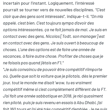
incertain pour l'instant. Logiquement, l'intéressé
pourrait se tourner vers de nouvelles disciplines.
"C'est
clair que des gens sont intéressés"
, indique-t-il.
"On m'a
appelé, c'est bien. C'est toujours sympa d'avoir des
options intéressantes, ça ne fait jamais de mal. Je suis en
contact avec des gens, Nicolas [Todt, son manager] est
en contact avec des gens. Je suis ouvert à beaucoup de
choses. L'une des options est de faire une année de
vacances, à faire autre chose. Profiter de choses que je
ne faisais pas quand j'étais en F1."
"Je suis convaincu de pouvoir être compétitif n'importe
où. Quelle que soit la voiture que je pilotais, dès le premier
jour, tout le monde me disait 'wow, tu es vraiment
compétitif même si c'est complètement différent de la F1'.
J'ai fait une année sabbatique en 2018, je n'ai quasiment
rien piloté, puis je suis revenu en essais à Abu Dhabi, j'ai
fait 160 tours et j'ai été très compétitif d'emblée. Je ne suis