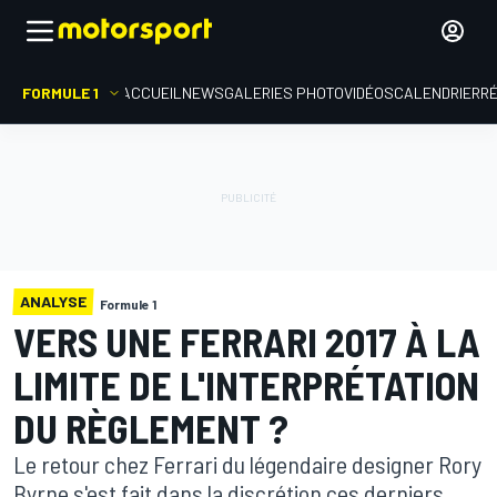
FORMULE 1
ACCUEIL
NEWS
GALERIES PHOTO
VIDÉOS
CALENDRIER
R
ANALYSE
Formule 1
VERS UNE FERRARI 2017 À LA
LIMITE DE L'INTERPRÉTATION
DU RÈGLEMENT ?
Le retour chez Ferrari du légendaire designer Rory
Byrne s'est fait dans la discrétion ces derniers