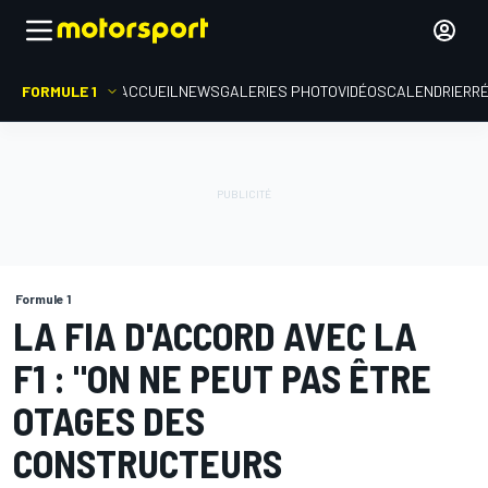
FORMULE 1
ACCUEIL
NEWS
GALERIES PHOTO
VIDÉOS
CALENDRIER
R
Formule 1
LA FIA D'ACCORD AVEC LA
F1 : "ON NE PEUT PAS ÊTRE
OTAGES DES
CONSTRUCTEURS